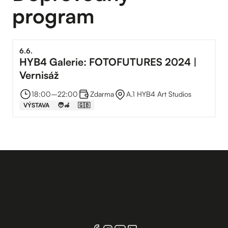
program
6
.
6
.
HYB4 Galerie: FOTOFUTURES 2024 |
Vernisáž
18:00
–⁠
22:00
Zdarma
A.1 HYB4 Art Studios
VÝSTAVA
🧑‍🦽
🇬🇧