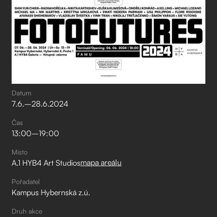
Datum
7
.
6
.
–⁠
28
.
6
.
2024
Čas
13:00
–⁠
19:00
Místo
mapa areálu
A.1 HYB4 Art Studios
Pořadatel
Kampus Hybernská z.ú.
Druh akce