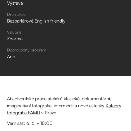
Výstava
Druh akce
Bezbariérové
English friendly
Vstupné
Zdarma
Doprovodný program
Ano
Absolventské práce ateliérů klasické, dokumentární,
imaginativní fotografie, intermédií a nové estetiky
Katedry
fotografie FAMU
v Praze.
Vernisáž: 6. 6. v 18:00