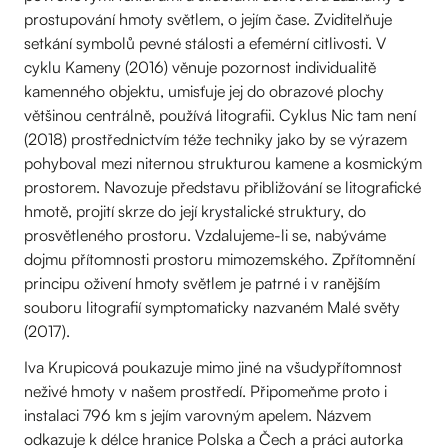
prostupování hmoty světlem, o jejím čase. Zviditelňuje
setkání symbolů pevné stálosti a efemérní citlivosti. V
cyklu Kameny (2016) věnuje pozornost individualitě
kamenného objektu, umisťuje jej do obrazové plochy
většinou centrálně, používá litografii. Cyklus Nic tam není
(2018) prostřednictvím téže techniky jako by se výrazem
pohyboval mezi niternou strukturou kamene a kosmickým
prostorem. Navozuje představu přibližování se litografické
hmotě, projití skrze do její krystalické struktury, do
prosvětleného prostoru. Vzdalujeme-li se, nabýváme
dojmu přítomnosti prostoru mimozemského. Zpřítomnění
principu oživení hmoty světlem je patrné i v ranějším
souboru litografií symptomaticky nazvaném Malé světy
(2017).
Iva Krupicová poukazuje mimo jiné na všudypřítomnost
neživé hmoty v našem prostředí. Připomeňme proto i
instalaci 796 km s jejím varovným apelem. Názvem
odkazuje k délce hranice Polska a Čech a práci autorka