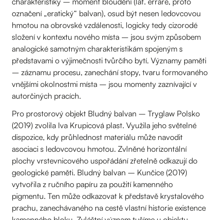
charakteristiky – moment bloudění (lat. errare, proto
označení „eratický“ balvan), osud být nesen ledovcovou
hmotou na obrovské vzdálenosti, logicky tedy cizorodé
složení v kontextu nového místa – jsou svým způsobem
analogické samotným charakteristikám spojeným s
představami o výjimečnosti tvůrčího bytí. Významy paměti
– záznamu procesu, zanechání stopy, tvaru formovaného
vnějšími okolnostmi místa – jsou momenty zaznívající v
autorčiných pracích.
Pro prostorový objekt Bludný balvan – Tryglaw Polsko
(2019) zvolila Iva Krupicová plast. Využila jeho světelné
dispozice, kdy průhlednost materiálu může navodit
asociaci s ledovcovou hmotou. Zvlněné horizontální
plochy vrstevnicového uspořádání zřetelně odkazují do
geologické paměti. Bludný balvan – Kunčice (2019)
vytvořila z ručního papíru za použití kamenného
pigmentu. Ten může odkazovat k představě krystalového
prachu, zanechávaného na cestě vlastní historie existence
kamenného bloku. Zvláštní význam tušíme u objektu-