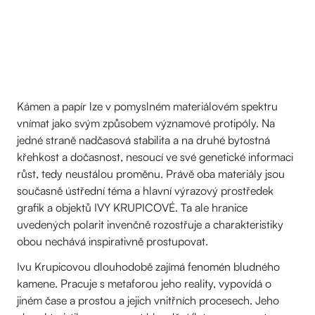
Kámen a papír lze v pomyslném materiálovém spektru
vnímat jako svým způsobem významové protipóly. Na
jedné straně nadčasová stabilita a na druhé bytostná
křehkost a dočasnost, nesoucí ve své genetické informaci
růst, tedy neustálou proměnu. Právě oba materiály jsou
současně ústřední téma a hlavní výrazový prostředek
grafik a objektů IVY KRUPICOVÉ. Ta ale hranice
uvedených polarit invenčně rozostřuje a charakteristiky
obou nechává inspirativně prostupovat.
Ivu Krupicovou dlouhodobě zajímá fenomén bludného
kamene. Pracuje s metaforou jeho reality, vypovídá o
jiném čase a prostou a jejich vnitřních procesech. Jeho