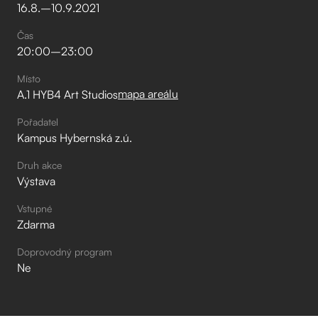
16
.
8
.
–⁠
10
.
9
.
2021
Čas
20:00
–⁠
23:00
Místo
mapa areálu
A.1 HYB4 Art Studios
Pořadatel
Kampus Hybernská z.ú.
Druh akce
Výstava
Vstupné
Zdarma
Doprovodný program
Ne