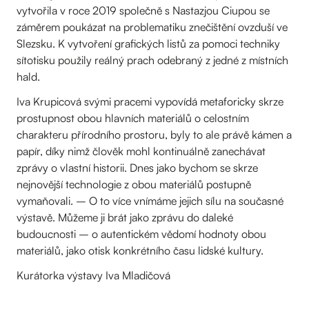
vytvořila v roce 2019 společně s Nastazjou Ciupou se
záměrem poukázat na problematiku znečištění ovzduší ve
Slezsku. K vytvoření grafických listů za pomoci techniky
sítotisku použily reálný prach odebraný z jedné z místních
hald.
Iva Krupicová svými pracemi vypovídá metaforicky skrze
prostupnost obou hlavních materiálů o celostním
charakteru přírodního prostoru, byly to ale právě kámen a
papír, díky nimž člověk mohl kontinuálně zanechávat
zprávy o vlastní historii. Dnes jako bychom se skrze
nejnovější technologie z obou materiálů postupně
vymaňovali. – O to více vnímáme jejich sílu na současné
výstavě. Můžeme ji brát jako zprávu do daleké
budoucnosti – o autentickém vědomí hodnoty obou
materiálů, jako otisk konkrétního času lidské kultury.
Kurátorka výstavy Iva Mladičová