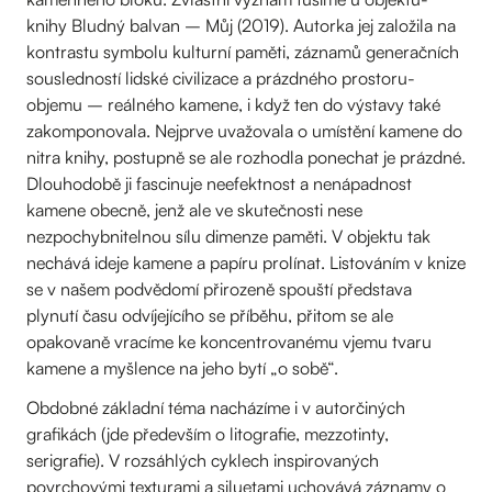
knihy Bludný balvan – Můj (2019). Autorka jej založila na
kontrastu symbolu kulturní paměti, záznamů generačních
sousledností lidské civilizace a prázdného prostoru-
objemu – reálného kamene, i když ten do výstavy také
zakomponovala. Nejprve uvažovala o umístění kamene do
nitra knihy, postupně se ale rozhodla ponechat je prázdné.
Dlouhodobě ji fascinuje neefektnost a nenápadnost
kamene obecně, jenž ale ve skutečnosti nese
nezpochybnitelnou sílu dimenze paměti. V objektu tak
nechává ideje kamene a papíru prolínat. Listováním v knize
se v našem podvědomí přirozeně spouští představa
plynutí času odvíjejícího se příběhu, přitom se ale
opakovaně vracíme ke koncentrovanému vjemu tvaru
kamene a myšlence na jeho bytí „o sobě“.
Obdobné základní téma nacházíme i v autorčiných
grafikách (jde především o litografie, mezzotinty,
serigrafie). V rozsáhlých cyklech inspirovaných
povrchovými texturami a siluetami uchovává záznamy o