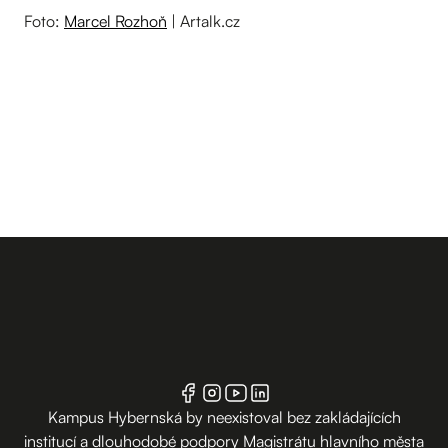
Foto:
Marcel Rozhoň
| Artalk.cz
Kampus Hybernská by neexistoval bez zakládajících
institucí a dlouhodobé podpory Magistrátu hlavního města