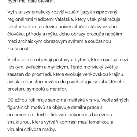
bych měl dále otevírat.“
Vytiska systematicky rozvíjí vizuální jazyk inspirovaný
regionálními tradicemi Valašska, který však překračuje
lokální kontext a otevírá univerzálnější otázky vztahu
člověka, přírody a mýtu. Jeho obrazy pracují s napětím
mezi archaickým obrazovým světem a současnou
zkušeností.
V jeho díle se objevují postavy a bytosti, které oscilují mezi
lidským, zvířecím a mytickým. Tento motivický svět je
zasazen do prostředí, které evokuje venkovskou krajinu,
avšak je transformováno do psychologicky zahuštěného
prostoru symbolů a metafor.
Důležitou roli hraje samotná malířská vrstva. Vedle silných
figurálních motivů se objevuje detailní práce s
ornamentem, textilií, lidovým dekorem a barevnou
strukturou, která vytváří kontrast mezi tematikou a
vizuální citlivostí malby.