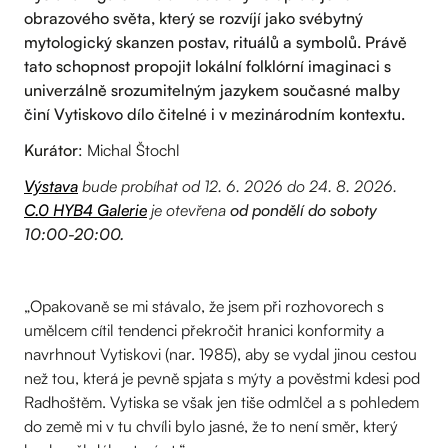
obrazového světa, který se rozvíjí jako svébytný
mytologický skanzen postav, rituálů a symbolů. Právě
tato schopnost propojit lokální folklórní imaginaci s
univerzálně srozumitelným jazykem současné malby
činí Vytiskovo dílo čitelné i v mezinárodním kontextu.
Kurátor
: Michal Štochl
Výstava
bude probíhat od 12. 6. 2026 do 24. 8. 2026.
C.0 HYB4 Galerie
je otevřena
od pondělí do soboty
10:00-20:00.
„Opakovaně se mi stávalo, že jsem při rozhovorech s
umělcem cítil tendenci překročit hranici konformity a
navrhnout Vytiskovi (nar. 1985), aby se vydal jinou cestou
než tou, která je pevně spjata s mýty a pověstmi kdesi pod
Radhoštěm. Vytiska se však jen tiše odmlčel a s pohledem
do země mi v tu chvíli bylo jasné, že to není směr, který