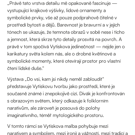
„Právě tato vrstva detailu mě opakovaně fascinuje —
vystupující krajkové výšivky, lidové ornamenty a
symbolické prvky, vše až pouze podprahově čitelné v
prostředí bytostí a dějů. Barevnost je bravurní a v jejích
tónech se ukazuje, že temnota obrazů v sobě nese i ticho
a jemnost, která skrze tyto detaily prosvítá na povrch. A
právě v tom spočívá Vytiskova jedinečnost — nejde jen o
karikatury světa kolem nás, ale o drobné květinové a
symbolické momenty, které otevírají prostor pro vlastní
čtení lidské duše.“
Výstava „Do vsi, kam jsi nikdy neměl zabloudit“
představuje Vytiskovu tvorbu jako prostředí, které je
současně známé i znepokojivě cizí. Divák je konfrontován
s obrazovým světem, který odkazuje k folklorním
narativům, ale zároveň je posouvá do polohy
imaginativního, téměř mytologického prostoru.
V tomto rámci se Vytiskova malba pohybuje mezi
narativem a symbolem, mezi ironií a vážností, mezi tradicí a