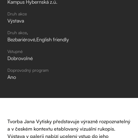
Kampus Hybernská z.ú.
Druh akce
Výstava
Druh akce
Bezbariérové
English friendly
Vstupné
Dobrovolné
Doprovodný program
Ano
Tvorba Jana Vytisky představuje výrazně rozpoznatelný
a v českém kontextu etablovaný vizuální rukopis.
Výstava v galerii nabízí ucelený vstup do jeho