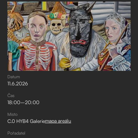
Datum
11
.
6
.
2026
Čas
18:00
–⁠
20:00
Místo
mapa areálu
C.0 HYB4 Galerie
Pořadatel