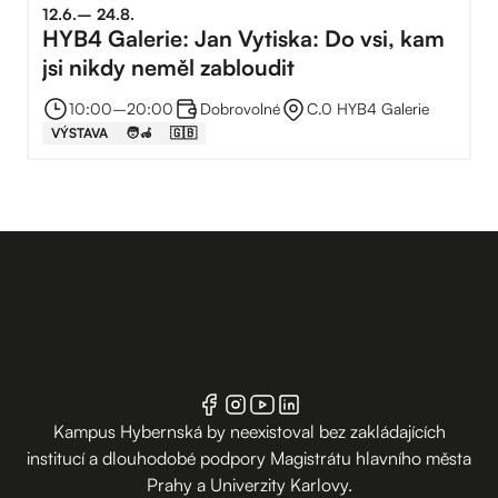
12
.
6
.
–⁠
24
.
8
.
HYB4 Galerie: Jan Vytiska: Do vsi, kam
jsi nikdy neměl zabloudit
10:00
–⁠
20:00
Dobrovolné
C.0 HYB4 Galerie
VÝSTAVA
🧑‍🦽
🇬🇧
Kampus Hybernská by neexistoval bez zakládajících
institucí a dlouhodobé podpory Magistrátu hlavního města
Prahy a Univerzity Karlovy.