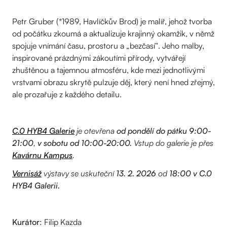
Petr Gruber (*1989, Havlíčkův Brod) je malíř, jehož tvorba
od počátku zkoumá a aktualizuje krajinný okamžik, v němž
spojuje vnímání času, prostoru a „bezčasí“. Jeho malby,
inspirované prázdnými zákoutími přírody, vytvářejí
zhuštěnou a tajemnou atmosféru, kde mezi jednotlivými
vrstvami obrazu skrytě pulzuje děj, který není hned zřejmý,
ale prozařuje z každého detailu.
C.0 HYB4 Galerie
je otevřena
od pondělí do pátku 9:00-
21:00
,
v sobotu od 10:00-20:00.
Vstup do galerie je přes
Kavárnu Kampus
.
Vernisáž
výstavy se uskuteční
13. 2. 2026
od
18:00 v C.0
HYB4 Galerii.
Kurátor
: Filip Kazda