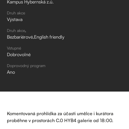
Kampus Hybernská z.ú.
Druh akce
Výstava
Druh akce
Bezbariérové
English friendly
Vstupné
Dobrovolné
Doprovodný program
Ano
Komentovaná prohlídka za účasti umělce i kurátora
proběhne v prostorách C.0 HYB4 galerie od 18:00.