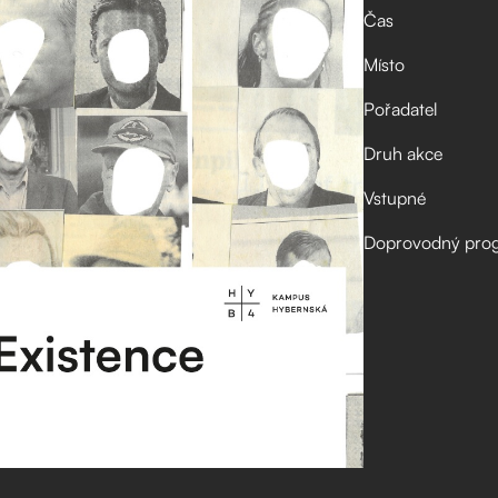
Čas
Místo
Pořadatel
Druh akce
Vstupné
Doprovodný pro