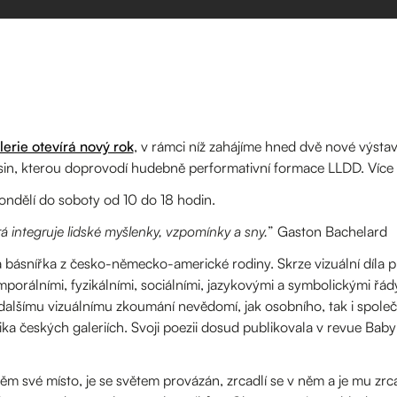
erie otevírá nový rok
, v rámci níž zahájíme hned dvě nové výsta
n, kterou doprovodí hudebně performativní formace LLDD. Více i
ondělí do soboty od 10 do 18 hodin.
rá integruje lidské myšlenky, vzpomínky a sny.
” Gaston Bachelard
 a básnířka z česko-německo-americké rodiny. Skrze vizuální díla p
emporálními, fyzikálními, sociálními, jazykovými a symbolickými ř
dalšímu vizuálnímu zkoumání nevědomí, jak osobního, tak i spol
ika českých galeriích. Svoji poezii dosud publikovala v revue Baby
něm své místo, je se světem provázán, zrcadlí se v něm a je mu z