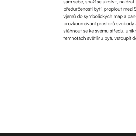
sám sebe, snaží se ukotvit, naléza
předurčenosti bytí, proplout mezi 
vjemů do symbolických map a pano
prozkoumávání prostorů svobody a
stáhnout se ke svému středu, unikn
temnotách světlinu bytí, vstoupit do n