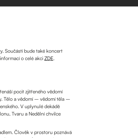
vy. Součástí bude také koncert
nformací o celé akci
ZDE
.
řenáší pocit zjitřeného vědomí
ády. Tělo a vědomí – vědomí těla –
ečenského. V uplynulé dekádě
lonu, Tvaru a Nedělní chvilce
rcadlem. Člověk v prostoru poznává