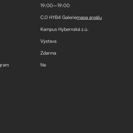
19:00
–⁠
19:00
C.0 HYB4 Galerie
mapa areálu
Kampus Hybernská z.ú.
Výstava
Zdarma
gram
Ne