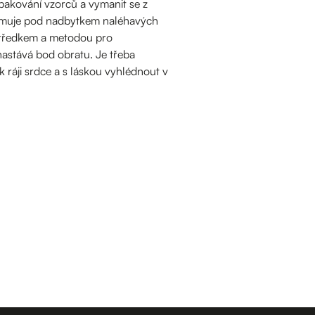
pakování vzorců a vymanit se z
 formuje pod nadbytkem naléhavých
středkem a metodou pro
astává bod obratu. Je třeba
 ráji srdce a s láskou vyhlédnout v