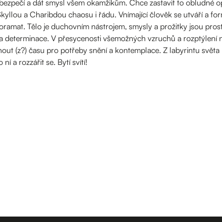
t bezpečí a dát smysl všem okamžikům. Chce zastavit to obludné o
Skyllou a Charibdou chaosu i řádu. Vnímající člověk se utváří a
ramat. Tělo je duchovním nástrojem, smysly a prožitky jsou pro
 determinace. V přesycenosti všemožných vzruchů a rozptýlení n
out (z?) času pro potřeby snění a kontemplace. Z labyrintu světa k
í a rozzářit se. Bytí svítí!