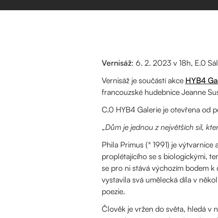
Vernisáž
: 6. 2. 2023 v 18h, E.0 Sál
Vernisáž je součástí akce
HYB4 Gal
francouzské hudebnice Jeanne Susi
C.0 HYB4 Galerie je otevřena od p
„
Dům je jednou z největších sil, kte
Phila Primus (* 1991) je výtvarnice
proplétajícího se s biologickými, t
se pro ni stává výchozím bodem k 
vystavila svá umělecká díla v někol
poezie.
Člověk je vržen do světa, hledá v 