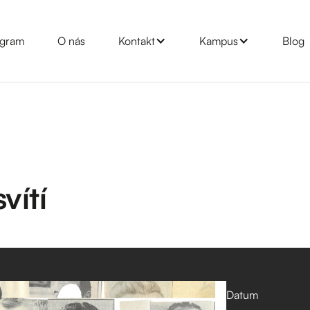
gram
O nás
Kontakt
Kampus
Blog
vítí
Datum