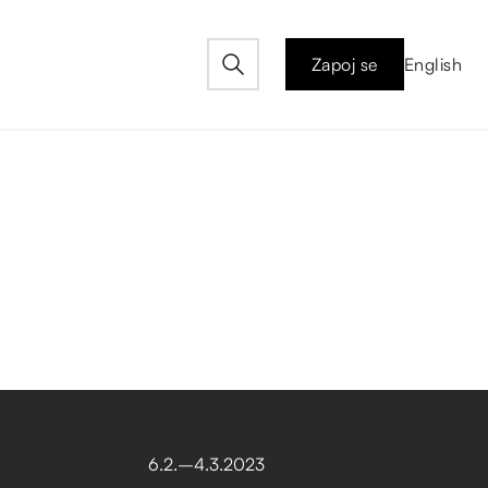
Zapoj se
English
6
.
2
.
–⁠
4
.
3
.
2023