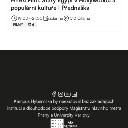
HYB4 Film: Starý Egypt v Hollywoodu a
populární kultuře | Přednáška
19:00
–⁠
21:00
Zdarma
C.0 Čítárna
FILMY
🧑‍🦽
Kampus Hybernská by neexistoval bez zakládajících
institucí a dlouhodobé podpory Magistrátu hlavního města
Prahy a Univerzity Karlovy.