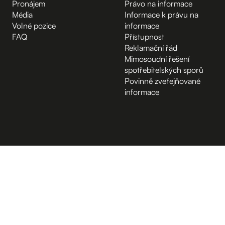
Pronájem
Právo na informace
Média
Informace k právu na
Volné pozice
informace
FAQ
Přístupnost
Reklamační řád
Mimosoudní řešení
spotřebitelských sporů
Povinně zveřejňované
informace
B.2 Půda
Vchod z ulice
D.1 Poradenské centrum
A.-1 Sklep
Kampus Hybernská
D.-1 Sklep