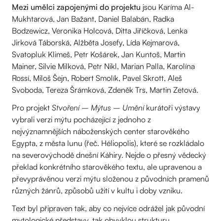
Mezi umělci zapojenými do projektu
jsou Karíma Al-
Mukhtarová, Jan Bažant, Daniel Balabán, Radka
Bodzewicz, Veronika Holcová, Ditta Jiříčková, Lenka
Jirková Táborská, Alžběta Josefy, Lída Kejmarová,
Svatopluk Klimeš, Petr Košárek, Jan Kuntoš, Martin
Mainer, Silvie Milková, Petr Nikl, Marian Palla, Karolína
Rossí, Miloš Šejn, Robert Smolík, Pavel Skrott, Aleš
Svoboda, Tereza Šrámková, Zdeněk Trs, Martin Zetová.
Pro projekt
Stvoření – Mýtus – Umění
kurátoři výstavy
vybrali verzi mýtu pocházející z jednoho z
nejvýznamnějších náboženských center starověkého
Egypta, z města Iunu (řeč. Héliopolis), které se rozkládalo
na severovýchodě dnešní Káhiry. Nejde o přesný vědecký
překlad konkrétního starověkého textu, ale upravenou a
převyprávěnou verzi mýtu složenou z původních pramenů
různých žánrů, způsobů užití v kultu i doby vzniku.
Text byl připraven tak, aby co nejvíce odrážel jak původní
mytologické představy, tak obvyklou strukturu