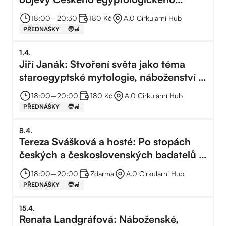
ústavu v Abúsíru a Sakkáře
18:00
–⁠
20:30
180 Kč
A.0 Cirkulární Hub
PŘEDNÁŠKY
🧑‍🦽
1
.
4
.
Jiří Janák: Stvoření světa jako téma
staroegyptské mytologie, náboženství a
královské ideologie
18:00
–⁠
20:00
180 Kč
A.0 Cirkulární Hub
PŘEDNÁŠKY
🧑‍🦽
8
.
4
.
Tereza Svášková a hosté: Po stopách
českých a československých badatelů v
Egyptě
18:00
–⁠
20:00
Zdarma
A.0 Cirkulární Hub
PŘEDNÁŠKY
🧑‍🦽
15
.
4
.
Renata Landgráfová: Náboženské,