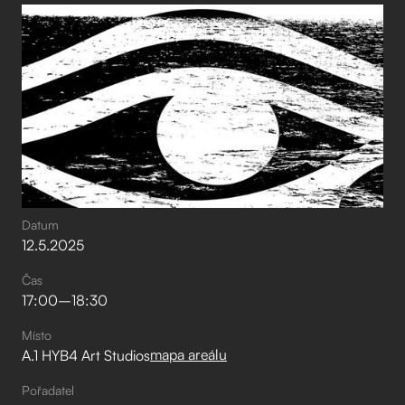
Datum
12
.
5
.
2025
Čas
17:00
–⁠
18:30
Místo
mapa areálu
A.1 HYB4 Art Studios
Pořadatel