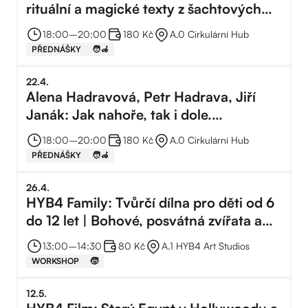
rituální a magické texty z šachtových
hrobek v Abúsíru
18:00
–⁠
20:00
180 Kč
A.0 Cirkulární Hub
PŘEDNÁŠKY
🧑‍🦽
22
.
4
.
Alena Hadravová, Petr Hadrava, Jiří
Janák: Jak nahoře, tak i dole.
Astronomie a mytologie, náboženství a
18:00
–⁠
20:00
180 Kč
A.0 Cirkulární Hub
věda
PŘEDNÁŠKY
🧑‍🦽
26
.
4
.
HYB4 Family: Tvůrčí dílna pro děti od 6
do 12 let | Bohové, posvátná zvířata a
mumie - poznej základy náboženství
13:00
–⁠
14:30
80 Kč
A.1 HYB4 Art Studios
starého Egypta
WORKSHOP
🧒
12
.
5
.