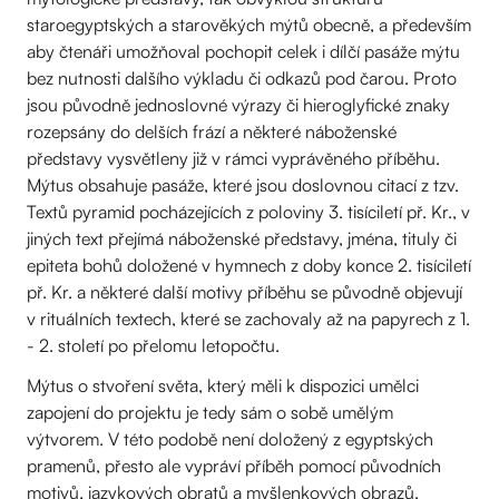
staroegyptských a starověkých mýtů obecně, a především
aby čtenáři umožňoval pochopit celek i dílčí pasáže mýtu
bez nutnosti dalšího výkladu či odkazů pod čarou. Proto
jsou původně jednoslovné výrazy či hieroglyfické znaky
rozepsány do delších frází a některé náboženské
představy vysvětleny již v rámci vyprávěného příběhu.
Mýtus obsahuje pasáže, které jsou doslovnou citací z tzv.
Textů pyramid pocházejících z poloviny 3. tisíciletí př. Kr., v
jiných text přejímá náboženské představy, jména, tituly či
epiteta bohů doložené v hymnech z doby konce 2. tisíciletí
př. Kr. a některé další motivy příběhu se původně objevují
v rituálních textech, které se zachovaly až na papyrech z 1.
- 2. století po přelomu letopočtu.
Mýtus o stvoření světa, který měli k dispozici umělci
zapojení do projektu je tedy sám o sobě umělým
výtvorem. V této podobě není doložený z egyptských
pramenů, přesto ale vypráví příběh pomocí původních
motivů, jazykových obratů a myšlenkových obrazů.