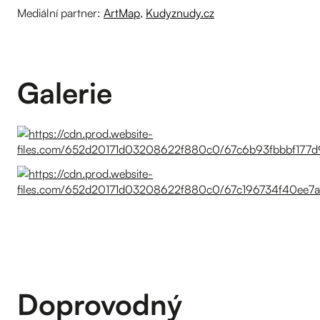
Mediální partner:
ArtMap
,
Kudyznudy.cz
Galerie
Doprovodný