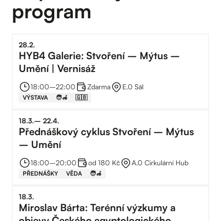
program
28
.
2
.
HYB4 Galerie: Stvoření – Mýtus –
Umění | Vernisáž
18:00
–⁠
22:00
Zdarma
E.0 Sál
VÝSTAVA
🧑‍🦽
🇬🇧
18
.
3
.
–⁠
22
.
4
.
Přednáškový cyklus Stvoření – Mýtus
– Umění
18:00
–⁠
20:00
od 180 Kč
A.0 Cirkulární Hub
PŘEDNÁŠKY
VĚDA
🧑‍🦽
18
.
3
.
Miroslav Bárta: Terénní výzkumy a
objevy Českého egyptologického