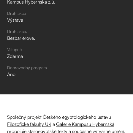
Kampus Hybernská z.ú.
Druh akce
Výstava
Druh akce
Bezbariérové
Vstupné
Zdarma
Doprovodný program
Ano
Společný projekt
Českého egyptologického ústavu
Filozofické fakulty UK
a
Galerie Kampusu Hybernská
propojuje staroegyptské texty a současné výtvarné umění.