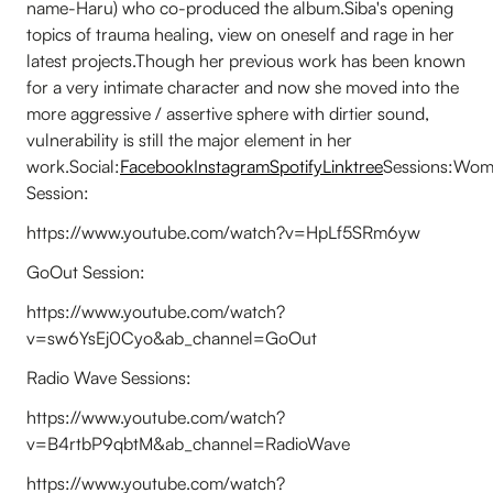
name-Haru) who co-produced the album.Siba's opening
topics of trauma healing, view on oneself and rage in her
latest projects.Though her previous work has been known
for a very intimate character and now she moved into the
more aggressive / assertive sphere with dirtier sound,
vulnerability is still the major element in her
work.Social:
Facebook
Instagram
Spotify
Linktree
Sessions:Wom
Session:
https://www.youtube.com/watch?v=HpLf5SRm6yw
GoOut Session:
https://www.youtube.com/watch?
v=sw6YsEj0Cyo&ab_channel=GoOut
Radio Wave Sessions:
https://www.youtube.com/watch?
v=B4rtbP9qbtM&ab_channel=RadioWave
https://www.youtube.com/watch?