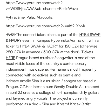
https://www.youtube.com/watch?
v=WDIfHjcaAWA&ab_channel=RadioWave
Vyhráváme, Palác Akropolis:
https://www.youtube.com/watch?v=aI62liXivvk
/ENG/
The concert takes place as part of the
HYB4 SWAP
& HADRY
event in Kampus Hybernská.Admission: with a
ticket to HYB4 SWAP & HADRY for 150 CZK (otherwise
250 CZK in advance / 300 CZK at the door). Tickets
HERE
.Prague based musician/songwriter is one of the
most visible faces of the country’s contemporary
independent music scene. Her name is most frequently
connected with adjectives such as gentle and
intimate.Amelie Siba is a musician / songwriter based in
Prague, CZ.Her latest album Gently Double A - released
in april 23 creates a collage of lo-fi samples, dirty guitars
and layered angry vocals. The project is currently
performed as a duo - Siba and Kryštof Kříček (artist