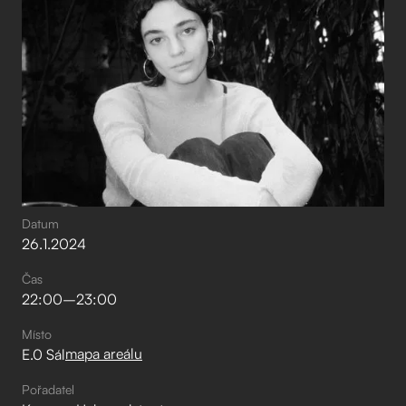
Datum
26
.
1
.
2024
Čas
22:00
–⁠
23:00
Místo
mapa areálu
E.0 Sál
Pořadatel