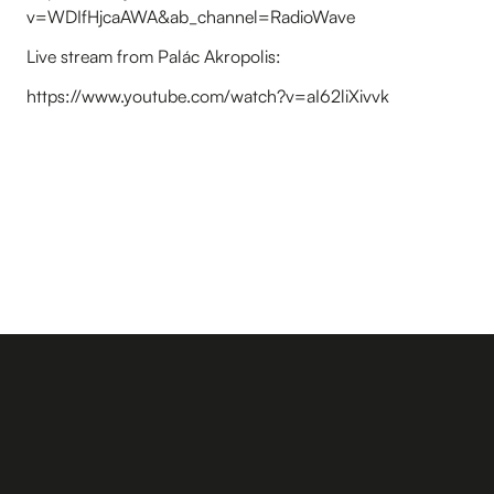
v=WDIfHjcaAWA&ab_channel=RadioWave
Live stream from Palác Akropolis:
https://www.youtube.com/watch?v=aI62liXivvk