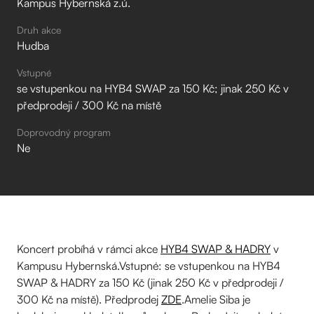
Kampus Hybernská z.ú.
Druh akce
Hudba
Vstupné
se vstupenkou na HYB4 SWAP za 150 Kč; jinak 250 Kč v
předprodeji / 300 Kč na místě
Doprovodný program
Ne
Koncert probíhá v rámci akce
HYB4 SWAP & HADRY
v
Kampusu Hybernská.Vstupné: se vstupenkou na HYB4
SWAP & HADRY za 150 Kč (jinak 250 Kč v předprodeji /
300 Kč na místě). Předprodej
ZDE
.Amelie Siba je