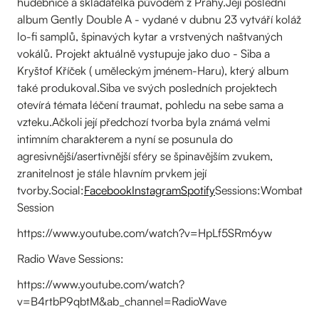
hudebnice a skladatelka původem z Prahy.Její poslední
album Gently Double A - vydané v dubnu 23 vytváří koláž
lo-fi samplů, špinavých kytar a vrstvených naštvaných
vokálů. Projekt aktuálně vystupuje jako duo - Siba a
Kryštof Kříček ( uměleckým jménem-Haru), který album
také produkoval.Siba ve svých posledních projektech
otevírá témata léčení traumat, pohledu na sebe sama a
vzteku.Ačkoli její předchozí tvorba byla známá velmi
intimním charakterem a nyní se posunula do
agresivnější/asertivnější sféry se špinavějším zvukem,
zranitelnost je stále hlavním prvkem její
tvorby.Social:
Facebook
Instagram
Spotify
Sessions:Wombat
Session
https://www.youtube.com/watch?v=HpLf5SRm6yw
Radio Wave Sessions:
https://www.youtube.com/watch?
v=B4rtbP9qbtM&ab_channel=RadioWave