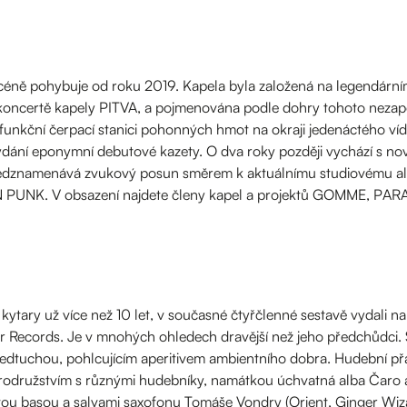
éně pohybuje od roku 2019. Kapela byla založená na legendárn
koncertě kapely PITVA, a pojmenována podle dohry tohoto nez
unkční čerpací stanici pohonných hmot na okraji jedenáctého víde
dání eponymní debutové kazety. O dva roky později vychází s 
ředznamenává zvukový posun směrem k aktuálnímu studiovému
N PUNK. V obsazení najdete členy kapel a projektů GOMME, P
kytary už více než 10 let, v současné čtyřčlenné sestavě vydali
r Records. Je v mnohých ohledech dravější než jeho předchůdci.
dtuchou, pohlcujícím aperitivem ambientního dobra. Hudební přát
rodružstvím s různými hudebníky, namátkou úchvatná alba Čaro a
nitou basou a salvami saxofonu Tomáše Vondry (Orient, Ginger Wiz