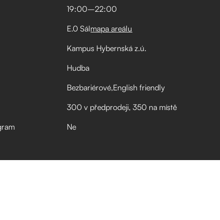
19:00
–⁠
22:00
E.0 Sál
mapa areálu
Kampus Hybernská z.ú.
Hudba
Bezbariérové
English friendly
300 v předprodeji, 350 na místě
gram
Ne