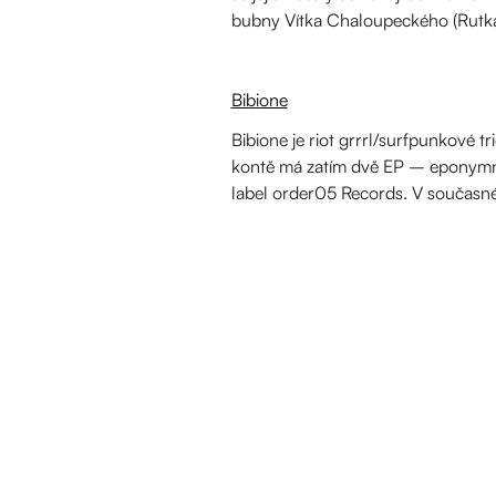
bubny Vítka Chaloupeckého (Rutka 
Bibione
Bibione je riot grrrl/surfpunkové tr
kontě má zatím dvě EP – eponymní
label order05 Records. V současné 