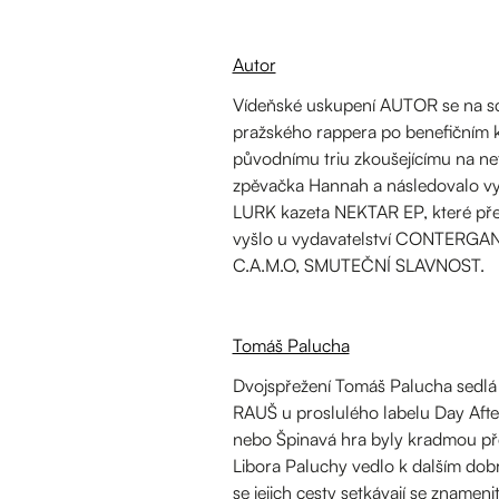
Autor
Vídeňské uskupení AUTOR se na sc
pražského rappera po benefičním 
původnímu triu zkoušejícímu na nef
zpěvačka Hannah a následovalo vy
LURK kazeta NEKTAR EP, které p
vyšlo u vydavatelství CONTERGA
C.A.M.O, SMUTEČNÍ SLAVNOST.
Tomáš Palucha
Dvojspřežení Tomáš Palucha sedlá 
RAUŠ u proslulého labelu Day Afte
nebo Špinavá hra byly kradmou pře
Libora Paluchy vedlo k dalším dob
se jejich cesty setkávají se zname