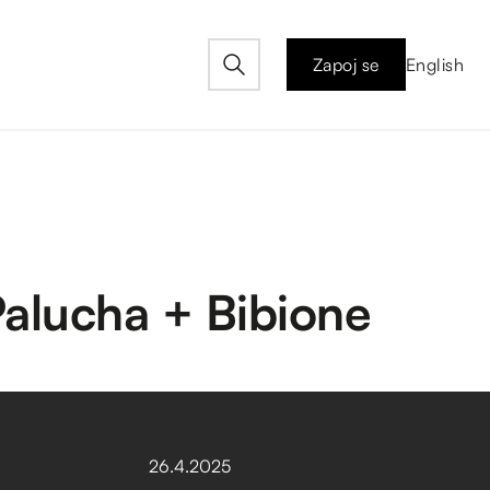
Zapoj se
English
Palucha + Bibione
26
.
4
.
2025