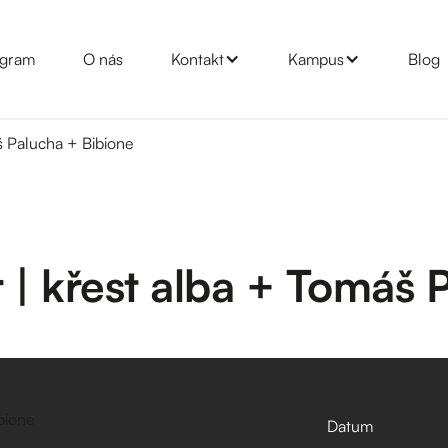
gram
O nás
Kontakt
Kampus
Blog
š Palucha + Bibione
| křest alba + Tomáš 
Datum