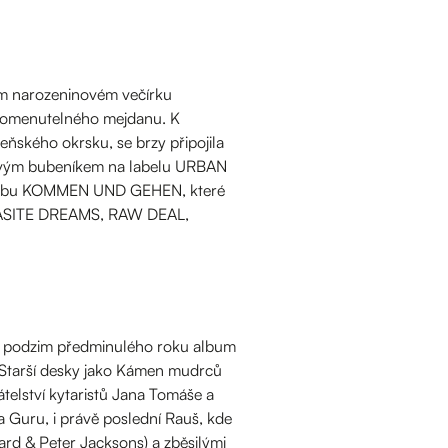
ím narozeninovém večírku
apomenutelného mejdanu. K
ňského okrsku, se brzy připojila
novým bubeníkem na labelu URBAN
 albu KOMMEN UND GEHEN, které
ARASITE DREAMS, RAW DEAL,
 na podzim předminulého roku album
 Starší desky jako Kámen mudrců
elství kytaristů Jana Tomáše a
 Guru, i právě poslední Rauš, kde
ard & Peter Jacksons) a zběsilými