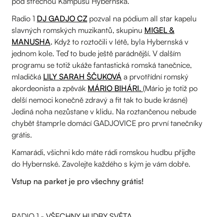
pod střechou Kampusu Hybernská.
Radio 1
DJ GADJO CZ
pozval na pódium all star kapelu
slavných romských muzikantů, skupinu
MIGEL &
MANUSHA
.
Když to roztočili v létě, byla Hybernská v
jednom kole. Teď to bude ještě parádnější. V dalším
programu se totiž ukáže fantastická romská tanečnice,
mladičká
LILY SARAH ŠČUKOVÁ
a prvotřídní romský
akordeonista a zpěvák
MÁRIO BIHÁRI.
(Mário je totiž po
delší nemoci konečně zdravý a fit tak to bude krásné)
Jediná noha nezůstane v klidu. Na roztančenou nebude
chybět štamprle domácí GADJOVICE pro první tanečníky
grátis.
Kamarádi, všichni kdo máte rádi romskou hudbu přijďte
do Hybernské. Zavolejte každého s kým je vám dobře.
Vstup na parket je pro všechny grátis!
RADIO 1 -
VŠECHNY HUDBY SVĚTA.