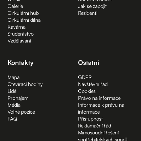
Galerie
Jak se zapojit
Cirkulární hub
Rezidenti
Cirkulární dílna
Kavárna
Studentstvo
Vzdělávání
Kontakty
Ostatní
Mapa
GDPR
Otevírací hodiny
Návštěvní řád
Lidé
Cookies
Pronájem
Právo na informace
Média
Informace k právu na
Volné pozice
informace
FAQ
Přístupnost
Reklamační řád
Mimosoudní řešení
spotřebitelských sporů