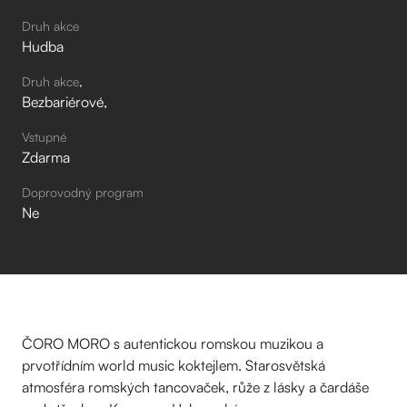
Druh akce
Hudba
Druh akce
Bezbariérové
Vstupné
Zdarma
Doprovodný program
Ne
ČORO MORO s autentickou romskou muzikou a
prvotřídním world music koktejlem. Starosvětská
atmosféra romských tancovaček, růže z lásky a čardáše