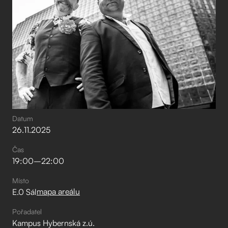
Datum
26
.
11
.
2025
Čas
19:00
–⁠
22:00
Místo
mapa areálu
E.0 Sál
Pořadatel
Kampus Hybernská z.ú.