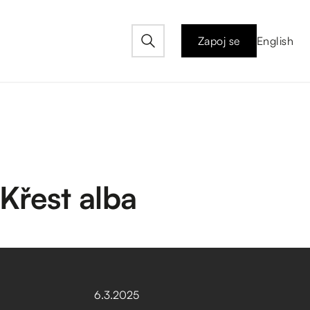
Zapoj se
English
Křest alba
6
.
3
.
2025