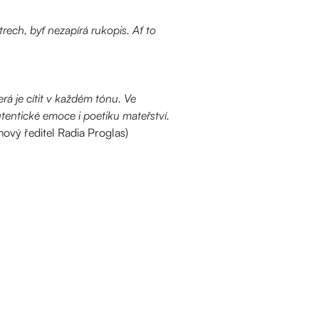
ch, byť nezapírá rukopis. Ať to
á je cítit v každém tónu. Ve
utentické emoce i poetiku mateřství.
mový ředitel Radia Proglas)