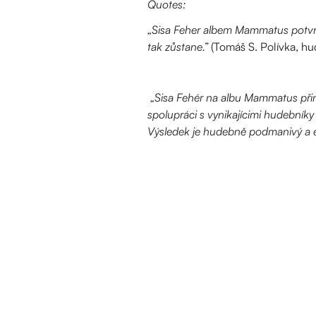
Quotes:
„Sisa Feher albem Mammatus potvrd
tak zůstane.”
(Tomáš S. Polívka, hu
„Sisa Fehér na albu Mammatus přiná
spolupráci s vynikajícimi hudebníky
Výsledek je hudebně podmanivý a 