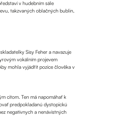
představí v hudebním sále
vu, takzvaných oblačných bublin,
 skladatelky Sisy Feher a navazuje
ý syrovým vokálním projevem
Aby mohla vyjádřit pozice člověka v
ským citom. Ten má napomáhať k
zovať predpokladanú dystopickú
 bez negatívnych a nenávistných