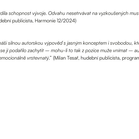
ila schopnost vývoje. Odvahu nesetrvávat na vyzkoušených mustre
dební publicista, Harmonie 12/2024)
ši silnou autorskou výpověď s jasným konceptem i svobodou, kter
 se jí podařilo zachytit – mohu-li to tak z pozice muže vnímat – a
emocionálně vrstevnatý
.” (Milan Tesař, hudební publicista, progra