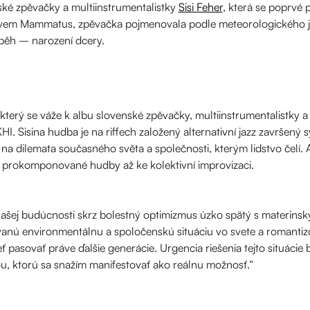
ské zpěvačky a multiinstrumentalistky
Sisi Feher
, která se poprvé 
em Mammatus, zpěvačka pojmenovala podle meteorologického je
íběh – narození dcery.
který se váže k albu slovenské zpěvačky, multiinstrumentalistky a
KHI. Sisina hudba je na riffech založený alternativní jazz završen
na dilemata současného světa a společnosti, kterým lidstvo čelí. 
lmi prokomponované hudby až ke kolektivní improvizaci.
našej budúcnosti skrz bolestný optimizmus úzko spätý s materin
anú environmentálnu a spoločenskú situáciu vo svete a romanti
 pasovať práve ďalšie generácie. Urgencia riešenia tejto situácie
ou, ktorú sa snažím manifestovať ako reálnu možnosť.“