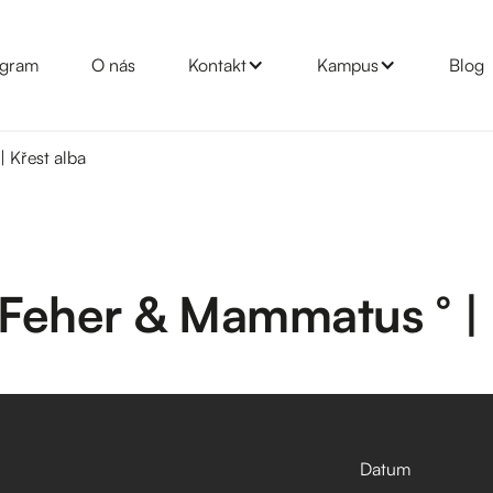
gram
O nás
Kontakt
Kampus
Blog
 Křest alba
Feher & Mammatus ° | 
Datum