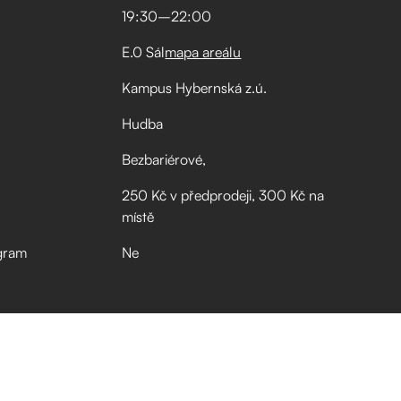
19:30
–⁠
22:00
E.0 Sál
mapa areálu
Kampus Hybernská z.ú.
Hudba
Bezbariérové
250 Kč v předprodeji, 300 Kč na
místě
gram
Ne