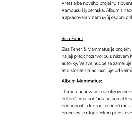
Křest alba nového projektu sloven
Kampusu Hybernská. Album s názv
a zpracovala v něm svůj osobní př
Sisa Feher
Sisa Feher & Mammatus je projekt, 
na její předchozí tvorbu s názvem 
autorky. Ve své hudbě se zaměřuje 
této složité situaci osciluje od ve
Album
Mammatus
:
„Témou nahrávky je idealizovanie 
nežnejšiemu pohľadu na komplikov
budúcnosť, s ktorou sa budú musieť
procesov je utopistickou predstav