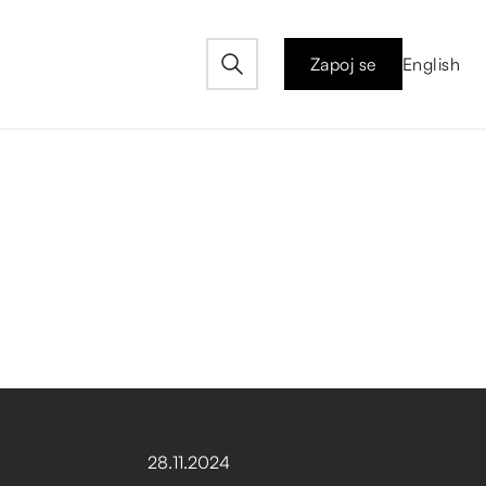
Zapoj se
English
28
.
11
.
2024