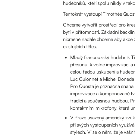
hudebníků, kteří spolu nikdy v tako
Tentokrát vystoupí Timothée Quost 
Chceme vytvořit prostředí pro kreat
bytí v přítomnosti. Základní back
nicméně nadále chceme aby akce zů
existujících těles.
Mladý francouzský hudebník
T
přesunul k volné improvizaci a 
celou řadou uskupení a hudebník
Luc Guionnet a Michel Doneda 
Pro Quosta je příznačná snaha 
improvizace a komponované tvor
tradicí a současnou hudbou. Pro
kontaktními mikrofony, která um
V Praze usazený americký zvuk
při svých vystoupeních využívá
stylech. Ví se o něm, že je vá