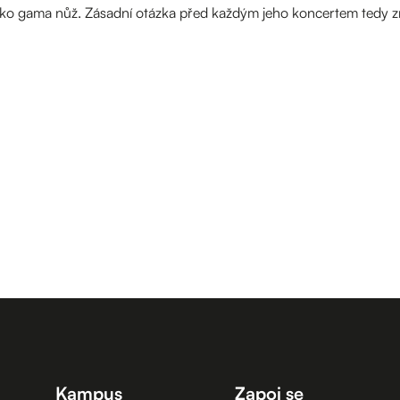
ako gama nůž. Zásadní otázka před každým jeho koncertem tedy zní
Kampus
Zapoj se