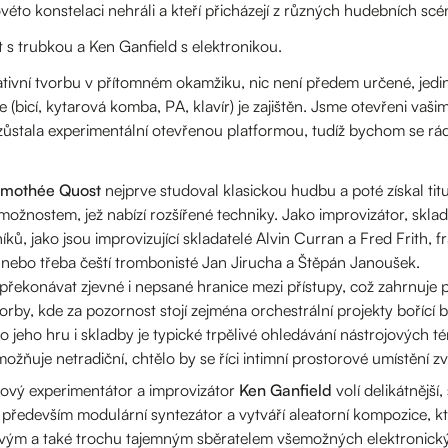
véto konstelaci nehráli a kteří přicházejí z různých hudebních scé
s trubkou a Ken Ganfield s elektronikou.
ivní tvorbu v přítomném okamžiku, nic není předem určené, jedin
line (bicí, kytarová komba, PA, klavír) je zajištěn. Jsme otevřeni v
stala experimentální otevřenou platformou, tudíž bychom se rádi
imothée Quost
nejprve studoval klasickou hudbu a poté získal titul
možnostem, jež nabízí rozšířené techniky. Jako improvizátor, sklad
ů, jako jsou improvizující skladatelé Alvin Curran a Fred Frith, f
nebo třeba čeští trombonisté Jan Jirucha a Štěpán Janoušek.
překonávat zjevné i nepsané hranice mezi přístupy, což zahrnuje p
by, kde za pozornost stojí zejména orchestrální projekty bořící b
 jeho hru i skladby je typické trpělivé ohledávání nástrojových t
ožňuje netradiční, chtělo by se říci intimní prostorové umístění z
ový experimentátor a improvizátor
Ken Ganfield
volí delikátnější
 především modulární syntezátor a vytváří aleatorní kompozice, k
šnivým a také trochu tajemným sběratelem všemožných elektronický