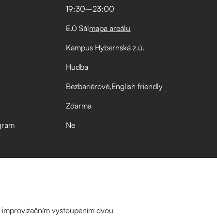
19:30
–⁠
23:00
E.0 Sál
mapa areálu
Kampus Hybernská z.ú.
Hudba
Bezbariérové
English friendly
Zdarma
gram
Ne
ím improvizačním vystoupením dvou