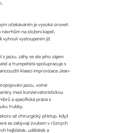
n.
ým očekáváním je vysoká úroveň
ašim návrhům na složení kapel,
 vyhnuli vystoupením již
 z jazzu, záhy se ale jeho zájem
atel a trumpetista spolupracuje s
rancouzští klasici improvizace Jean-
ropojování jazzu, volné
ariéry mezi konzervatoristickou
émbrů a specifická práce s
vuku trubky.
, skoro až chirurgický přístup, když
teré se zabývají zvukem v různých
ch hejblátek, udělátek a