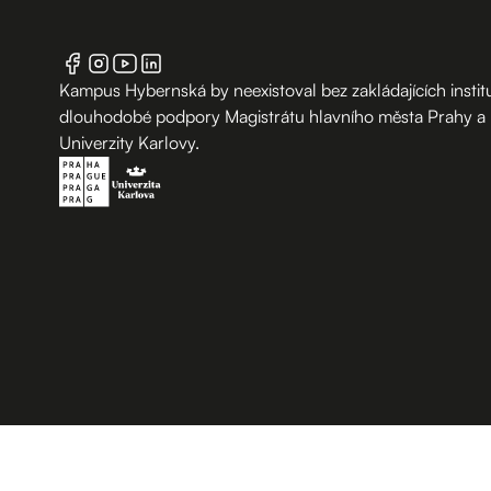
Kampus Hybernská by neexistoval bez zakládajících institu
dlouhodobé podpory Magistrátu hlavního města Prahy a
Univerzity Karlovy.
B.2 Půda
Vchod z ulice