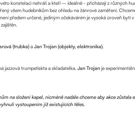
éto konstelaci nehráli a kteří – ideálně - přicházejí z různých
řený všem hudebníkům bez ohledu na žánrové zaměření. Chceme v
ní předem určené, jediným očekáváním je vysoká úroveň bytí v 
ajištěn.
rová (trubka)
a
Jan Trojan (objekty, elektronika)
.
 jazzová trumpetiskta a skladatelka.
Jan Trojan
je experimentáln
rhům na složení kapel, nicméně nadále chceme aby akce zůstala 
yhnuli vystoupením již existujících těles.