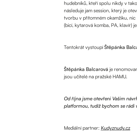
hudebníků, kteří spolu nikdy v takov
následuje jam session, který je otev
tvorbu v přítomném okamžiku, nic ne
(bicí, kytarová komba, PA, klavír) je z
Tentokrát
vystoupí
Štěpánka Balca
Štěpánka Balcarová
je renomovaná
jsou učitelé na pražské HAMU.
Od října jsme otevřeni Vašim náv
platformou, tudíž bychom se rádi v
Mediální partner:
Kudyznudy.cz