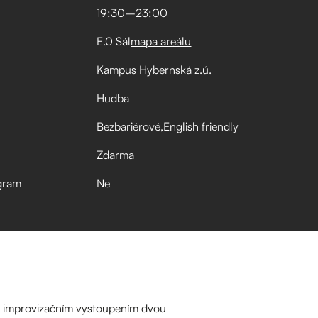
19:30
–⁠
23:00
E.0 Sál
mapa areálu
Kampus Hybernská z.ú.
Hudba
Bezbariérové
English friendly
Zdarma
gram
Ne
̌ím improvizačním vystoupením dvou