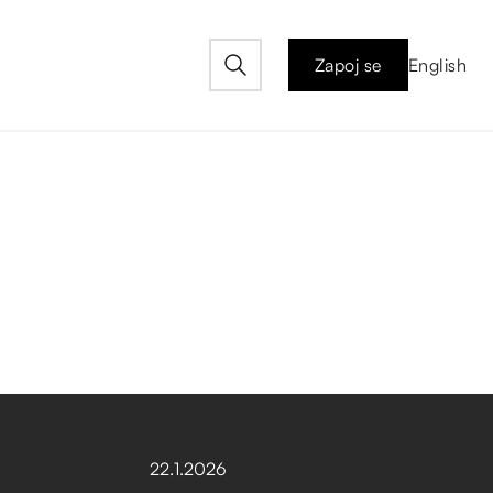
Zapoj se
English
22
.
1
.
2026