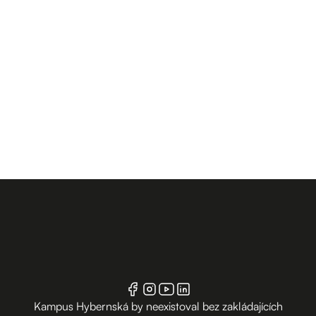
Kampus Hybernská by neexistoval bez zakládajících