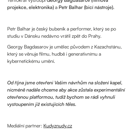
Tentokrát vystoupí
Georgy Bagdasarov (filmová
projekce, elektronika)
a
Petr Balhar (bicí nástroje).
Petr Balhar
je český bubeník a performer, který se po
studiu v Dánsku nedávno vrátil zpět do Prahy.
Georgy Bagdasarov je umělec původem z Kazachstánu,
který se věnuje filmu, hudbě i generativnímu a
kybernetickému umění.
Od října jsme otevřeni Vašim návrhům na složení kapel,
nicméně nadále chceme aby akce zůstala experimentální
otevřenou platformou, tudíž bychom se rádi vyhnuli
vystoupením již existujících těles.
Mediální partner:
Kudyznudy.cz