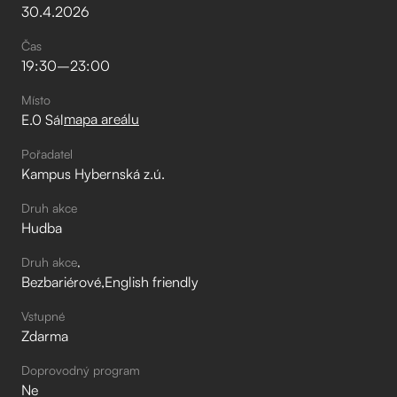
30
.
4
.
2026
Čas
19:30
–⁠
23:00
Místo
mapa areálu
E.0 Sál
Pořadatel
Kampus Hybernská z.ú.
Druh akce
Hudba
Druh akce
Bezbariérové
English friendly
Vstupné
Zdarma
Doprovodný program
Ne