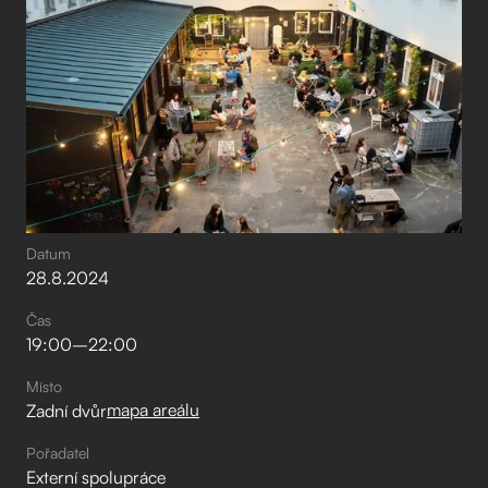
Datum
28
.
8
.
2024
Čas
19:00
–⁠
22:00
Místo
mapa areálu
Zadní dvůr
Pořadatel
Externí spolupráce