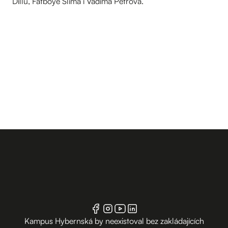
Dillu, Fatboye Slima i Vadima Petrova.
Kampus Hybernská by neexistoval bez zakládajících