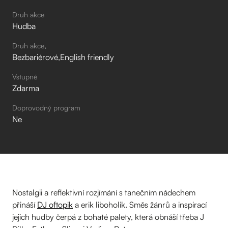
Druh akce
Hudba
Druh akce
Bezbariérové
English friendly
Vstupné
Zdarma
Doprovodný program
Ne
Nostalgii a reflektivní rozjímání s tanečním nádechem
přináší
DJ oftopik
a erik liboholik. Směs žánrů a inspirací
jejich hudby čerpá z bohaté palety, která obnáší třeba J