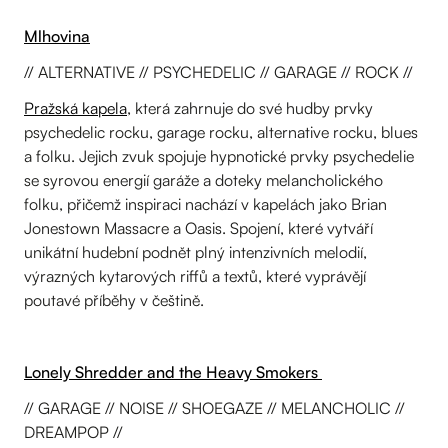
Mlhovina
// ALTERNATIVE // PSYCHEDELIC // GARAGE // ROCK //
Pražská kapela
, která zahrnuje do své hudby prvky
psychedelic rocku, garage rocku, alternative rocku, blues
a folku. Jejich zvuk spojuje hypnotické prvky psychedelie
se syrovou energií garáže a doteky melancholického
folku, přičemž inspiraci nachází v kapelách jako Brian
Jonestown Massacre a Oasis. Spojení, které vytváří
unikátní hudební podnět plný intenzivních melodií,
výrazných kytarových riffů a textů, které vyprávějí
poutavé příběhy v češtině.
Lonely Shredder and the Heavy Smokers
// GARAGE // NOISE // SHOEGAZE // MELANCHOLIC //
DREAMPOP //