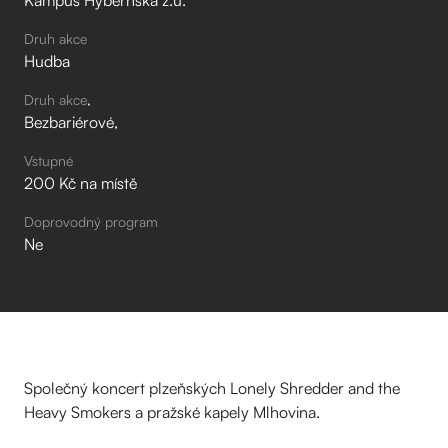
Kampus Hybernská z.ú.
Druh akce
Hudba
Druh akce
Bezbariérové
Vstupné
200 Kč na místě
Doprovodný program
Ne
Společný koncert plzeňských Lonely Shredder and the
Heavy Smokers a pražské kapely Mlhovina.