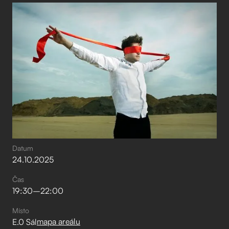
Datum
24
.
10
.
2025
Čas
19:30
–⁠
22:00
Místo
mapa areálu
E.0 Sál