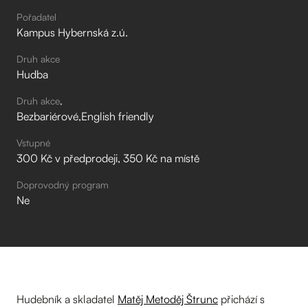
Pořadatel
Kampus Hybernská z.ú.
Druh akce
Hudba
Druh akce
Bezbariérové
English friendly
Vstupné
300 Kč v předprodeji, 350 Kč na místě
Doprovodný program
Ne
Hudebník a skladatel
Matěj Metoděj Štrunc
přichází s