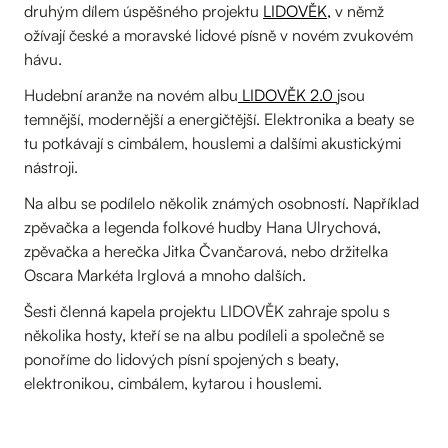
druhým dílem úspěšného projektu
LIDOVĚK,
v němž
ožívají české a moravské lidové písně v novém zvukovém
hávu.
Hudební aranže na novém albu
LIDOVĚK 2.0
jsou
temnější, modernější a energičtější. Elektronika a beaty se
tu potkávají s cimbálem, houslemi a dalšími akustickými
nástroji.
Na albu se podílelo několik známých osobností. Například
zpěvačka a legenda folkové hudby Hana Ulrychová,
zpěvačka a herečka Jitka Čvančarová, nebo držitelka
Oscara Markéta Irglová a mnoho dalších.
Šesti členná kapela projektu LIDOVĚK zahraje spolu s
několika hosty, kteří se na albu podíleli a společně se
ponoříme do lidových písní spojených s beaty,
elektronikou, cimbálem, kytarou i houslemi.