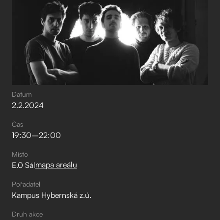
Datum
2
.
2
.
2024
Čas
19:30
–⁠
22:00
Místo
mapa areálu
E.0 Sál
Pořadatel
Kampus Hybernská z.ú.
Druh akce