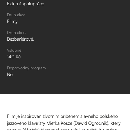
Externí spolupráce
Druh akce
Filmy
Druh akce
Bezbariérové
Vstupné
140 Kč
Doprovodný program
Ne
Film je inspirován životním příběhem slavného polského
jazzového klavíristy Mietka Kosze (Dawid Ogrodnik), který
se za svůj krátký život stihl proslavit i ve světě. Navzdory