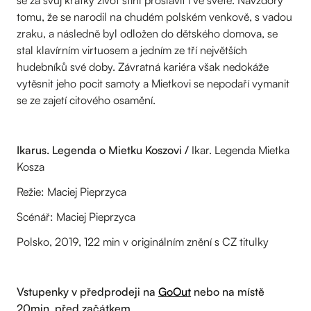
tomu, že se narodil na chudém polském venkově, s vadou
zraku, a následně byl odložen do dětského domova, se
stal klavírním virtuosem a jedním ze tří největších
hudebníků své doby. Závratná kariéra však nedokáže
vytěsnit jeho pocit samoty a Mietkovi se nepodaří vymanit
se ze zajetí citového osamění.
Ikarus. Legenda o Mietku Koszovi /
Ikar. Legenda Mietka
Kosza
Režie: Maciej Pieprzyca
Scénář: Maciej Pieprzyca
Polsko, 2019, 122 min v originálním znění s CZ titulky
Vstupenky v předprodeji na
GoOut
nebo na místě
20min. před začátkem.