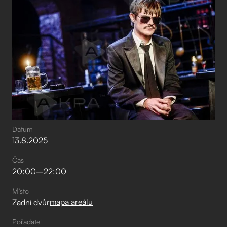
Datum
13
.
8
.
2025
Čas
20:00
–⁠
22:00
Místo
mapa areálu
Zadní dvůr
Pořadatel