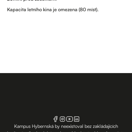
Kapacita letního kina je omezena (80 míst).
Kampus Hybernská by neexistoval bez zakládajících