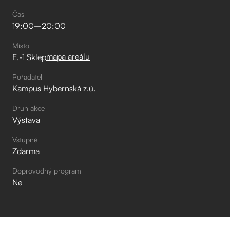
Čas
19:00
–⁠
20:00
Místo
mapa areálu
E.-1 Sklep
Pořadatel
Kampus Hybernská z.ú.
Druh akce
Výstava
Vstupné
Zdarma
Doprovodný program
Ne