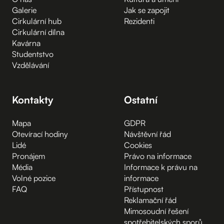
Galerie
Jak se zapojit
Cirkulární hub
Rezidenti
Cirkulární dílna
Kavárna
Studentstvo
Vzdělávání
Kontakty
Ostatní
Mapa
GDPR
Otevírací hodiny
Návštěvní řád
Lidé
Cookies
Pronájem
Právo na informace
Média
Informace k právu na
Volné pozice
informace
FAQ
Přístupnost
Reklamační řád
Mimosoudní řešení
spotřebitelských sporů