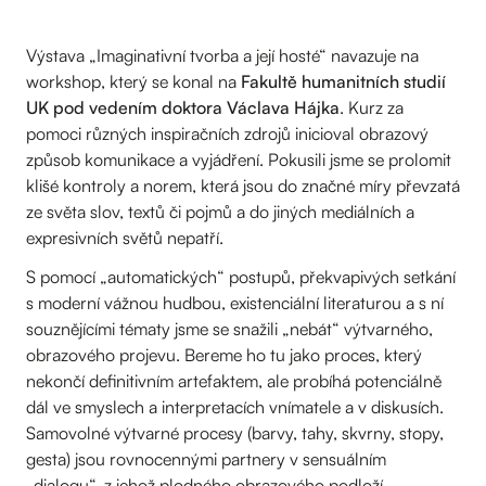
Výstava „Imaginativní tvorba a její hosté“ navazuje na
workshop, který se konal na
Fakultě humanitních studií
UK pod vedením doktora Václava Hájka
. Kurz za
pomoci různých inspiračních zdrojů inicioval obrazový
způsob komunikace a vyjádření. Pokusili jsme se prolomit
klišé kontroly a norem, která jsou do značné míry převzatá
ze světa slov, textů či pojmů a do jiných mediálních a
expresivních světů nepatří.
S pomocí „automatických“ postupů, překvapivých setkání
s moderní vážnou hudbou, existenciální literaturou a s ní
souznějícími tématy jsme se snažili „nebát“ výtvarného,
obrazového projevu. Bereme ho tu jako proces, který
nekončí definitivním artefaktem, ale probíhá potenciálně
dál ve smyslech a interpretacích vnímatele a v diskusích.
Samovolné výtvarné procesy (barvy, tahy, skvrny, stopy,
gesta) jsou rovnocennými partnery v sensuálním
„dialogu“, z jehož plodného obrazového podloží