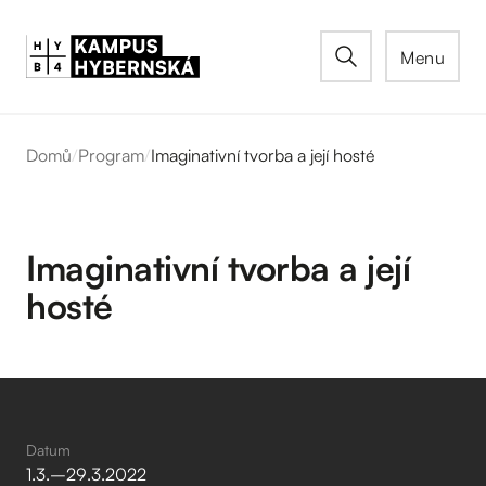
Menu
Domů
/
Program
/
Imaginativní tvorba a její hosté
Imaginativní tvorba a její
hosté
Datum
1
.
3
.
–⁠
29
.
3
.
2022