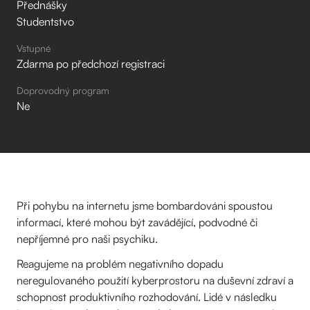
Přednášky
Studentstvo
Vstupné
Zdarma po předchozí registraci
Doprovodný program
Ne
Při pohybu na internetu jsme bombardováni spoustou
informací, které mohou být zavádějící, podvodné či
nepříjemné pro naši psychiku.
Reagujeme na problém negativního dopadu
neregulovaného použití kyberprostoru na duševní zdraví a
schopnost produktivního rozhodování. Lidé v následku