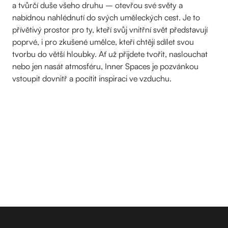
a tvůrčí duše všeho druhu – otevřou své světy a
nabídnou nahlédnutí do svých uměleckých cest. Je to
přívětivý prostor pro ty, kteří svůj vnitřní svět představují
poprvé, i pro zkušené umělce, kteří chtějí sdílet svou
tvorbu do větší hloubky. Ať už přijdete tvořit, naslouchat
nebo jen nasát atmosféru, Inner Spaces je pozvánkou
vstoupit dovnitř a pocítit inspiraci ve vzduchu.