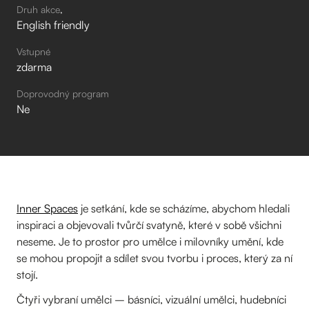
Druh akce
English friendly
Vstupné
zdarma
Doprovodný program
Ne
Inner Spaces
je setkání, kde se scházíme, abychom hledali
inspiraci a objevovali tvůrčí svatyně, které v sobě všichni
neseme. Je to prostor pro umělce i milovníky umění, kde
se mohou propojit a sdílet svou tvorbu i proces, který za ní
stojí.
Čtyři vybraní umělci – básníci, vizuální umělci, hudebníci