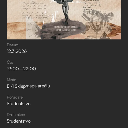
Datum
12
.
3
.
2026
Čas
19:00
–⁠
22:00
Místo
mapa areálu
E.-1 Sklep
Pořadatel
Studentstvo
Druh akce
Studentstvo