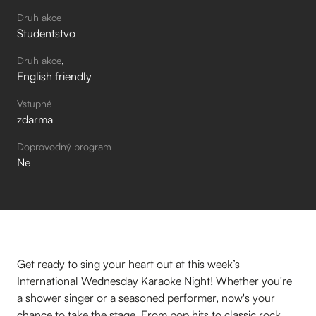
Druh akce
Studentstvo
Druh akce
English friendly
Vstupné
zdarma
Doprovodný program
Ne
Get ready to sing your heart out at this week’s
International Wednesday Karaoke Night! Whether you're
a shower singer or a seasoned performer, now's your
chance to take the stage. From pop hits to classic rock,