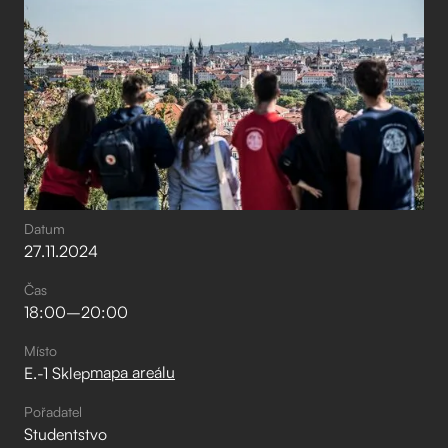
Datum
27
.
11
.
2024
Čas
18:00
–⁠
20:00
Místo
mapa areálu
E.-1 Sklep
Pořadatel
Studentstvo