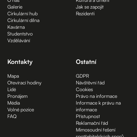
Galerie
Jak se zapojit
Cirkulární hub
Rezidenti
Cirkulární dílna
Kavárna
Studentstvo
Vzdělávání
Kontakty
Ostatní
Mapa
GDPR
Otevírací hodiny
Návštěvní řád
Lidé
Cookies
Pronájem
Právo na informace
Média
Informace k právu na
Volné pozice
informace
FAQ
Přístupnost
Reklamační řád
Mimosoudní řešení
spotřebitelských sporů