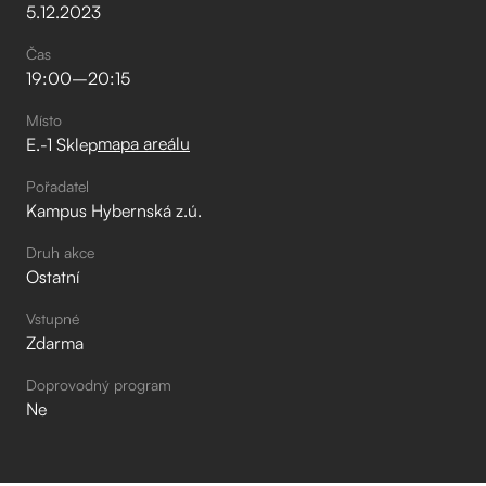
5
.
12
.
2023
Čas
19:00
–⁠
20:15
Místo
mapa areálu
E.-1 Sklep
Pořadatel
Kampus Hybernská z.ú.
Druh akce
Ostatní
Vstupné
Zdarma
Doprovodný program
Ne