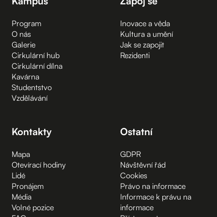
Kampus
Zapoj se
Program
Inovace a věda
O nás
Kultura a umění
Galerie
Jak se zapojit
Cirkulární hub
Rezidenti
Cirkulární dílna
Kavárna
Studentstvo
Vzdělávání
Kontakty
Ostatní
Mapa
GDPR
Otevírací hodiny
Návštěvní řád
Lidé
Cookies
Pronájem
Právo na informace
Média
Informace k právu na
Volné pozice
informace