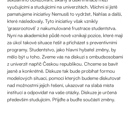
vyučujícími a studujícími na univerzitách. Všichni si jistě
pamatujeme iniciativy Nemusíš to vydržet, Nahlas a další,
které následovaly. Tyto iniciativy však vznikly
‘grassrootově’ z nakumulované frustrace studentstva.
Nyní na akademické půdě nově vznikají pozice, které mají
za úkol takové situace řešit a přicházet s preventivními
programy. Studentstvo, jako hlavní hybatel změny, by
mělo být u toho. Zveme vás na diskuzi s ombudsosobami
z univerzit napříč Českou republikou. Chceme se bavit
jasně a konkrétně. Diskuze tak bude probíhat formou
modelových situací, pomocí kterých budeme diskutovat
nad možnostmi jejich řešení, ukazovat na slabá místa
institucí a odpovídat na vaše otázky. Diskuze je určená
především studujícím. Přijďte a buďte součástí změny.