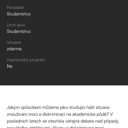
Pořadatel
Studentstvo
Druh akce
Studentstvo
Vstupné
zdarma
Doprovodný program
Ne
Jakým způsobem můžeme jako studující řešit situace
zneužívání moci a diskriminaci na akademické půdě? V
posledních letech se otevřela veřejná debata nad případy
sexuálního obtěžování, šikany a diskriminace mezi