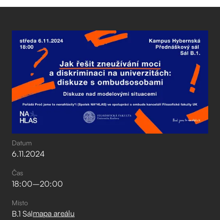
Datum
6
.
11
.
2024
Čas
18:00
–⁠
20:00
Místo
mapa areálu
B.1 Sál