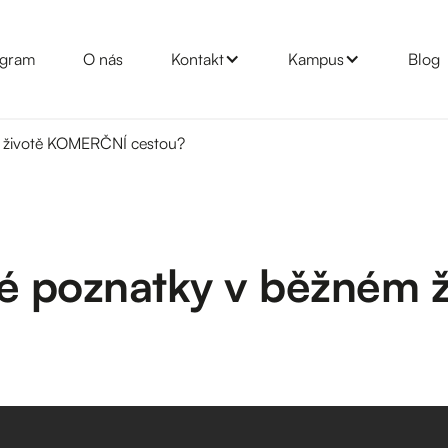
gram
O nás
Kontakt
Kampus
Blog
m životě KOMERČNÍ cestou?
cké poznatky v běžném