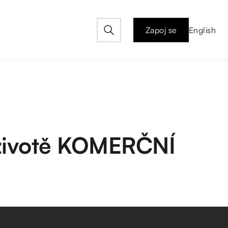
Zapoj se
English
 životě KOMERČNÍ