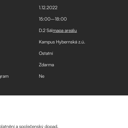
1
.
12
.
2022
15:00
–⁠
18:00
D.2 Sál
mapa areálu
Kampus Hybernská z.ú.
Ostatní
Zdarma
gram
Ne
latnění a společenský dopad.