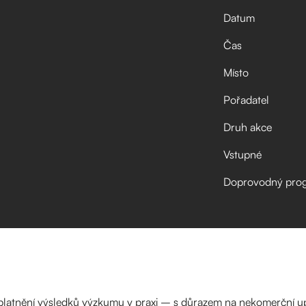
Datum
Čas
Místo
Pořadatel
Druh akce
Vstupné
Doprovodný pro
latnění výsledků výzkumu v praxi – s důrazem na nekomerční up