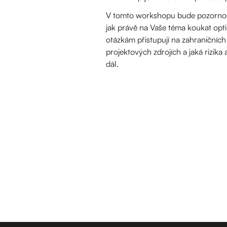
V tomto workshopu bude pozornos
jak právě na Vaše téma koukat opti
otázkám přistupují na zahraničních
projektových zdrojích a jaká rizik
dál.