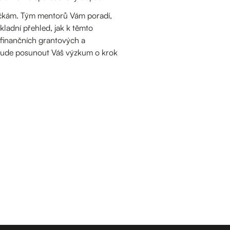
čkám. Tým mentorů Vám poradí,
ladní přehled, jak k těmto
h finančních grantových a
m bude posunout Váš výzkum o krok