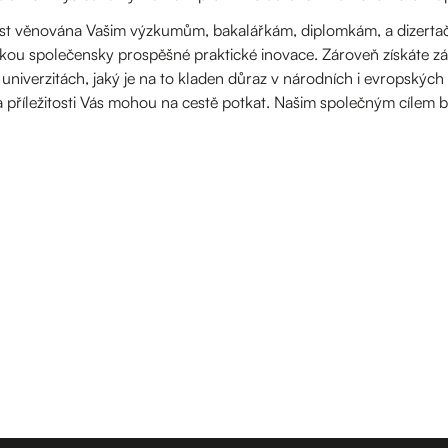
t věnována Vašim výzkumům, bakalářkám, diplomkám, a dizerta
kou společensky prospěšné praktické inovace. Zároveň získáte zák
 univerzitách, jaký je na to kladen důraz v národních i evropskýc
a a příležitosti Vás mohou na cestě potkat. Našim společným cíle