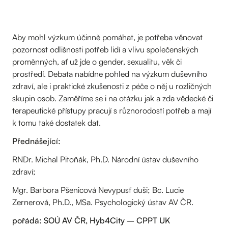
Aby mohl výzkum účinně pomáhat, je potřeba věnovat
pozornost odlišnosti potřeb lidí a vlivu společenských
proměnných, ať už jde o gender, sexualitu, věk či
prostředí. Debata nabídne pohled na výzkum duševního
zdraví, ale i praktické zkušenosti z péče o něj u rozličných
skupin osob. Zaměříme se i na otázku jak a zda vědecké či
terapeutické přístupy pracují s různorodostí potřeb a mají
k tomu také dostatek dat.
Přednášející:
RNDr. Michal Pitoňák, Ph.D. Národní ústav duševního
zdraví;
Mgr. Barbora Pšenicová Nevypusť duši; Bc. Lucie
Zernerová, Ph.D., MSa. Psychologický ústav AV ČR.
pořádá: SOÚ AV ČR, Hyb4City – CPPT UK