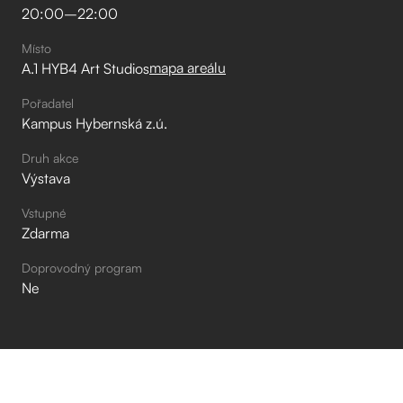
20:00
–⁠
22:00
Místo
mapa areálu
A.1 HYB4 Art Studios
Pořadatel
Kampus Hybernská z.ú.
Druh akce
Výstava
Vstupné
Zdarma
Doprovodný program
Ne