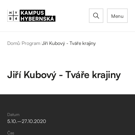
Menu
Domů
/
Program
/
Jiří Kubový - Tváře krajiny
Jiří Kubový - Tváře krajiny
Datum
5
.
10
.
–⁠
27
.
10
.
2020
Čas