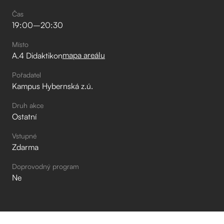
Čas
19:00
–⁠
20:30
Místo
mapa areálu
A.4 Didaktikon
Pořadatel
Kampus Hybernská z.ú.
Druh akce
Ostatní
Vstupné
Zdarma
Doprovodný program
Ne