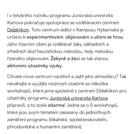
I v letošního ročníku programu Juniorská univerzita
Karlova pokračuje spolupráce se vzdělávacím centrem
Didaktikon
. Toto centrum sídlící v Kampusu Hybernská je
určeno k
experimentování
,
objevování
a
učení se hrou
.
Jeho hlavním cílem je vzdělávat žáky základních a
středních škol heuristickou metodou, tedy metodou
řízeného objevování.
Žákyně a žáci
se tak stanou
aktivními účastníky výuky
.
Chcete nové centrum navštívit a zažít jeho atmosféru? Tak
neváhejte a využijte možnosti účastnit se několika
workshopů, které jsme společně s centrem Didaktikon pro
účastníky programu
Juniorská univerzita Karlova
připravili, a to zcela
zdarma
! Jedná se o 5 workshopů,
které jsou svým tématem zasazeny do jednotlivých
zaměření programu (lékařské, společenskovědní,
přírodovědné a humanitní zaměření).