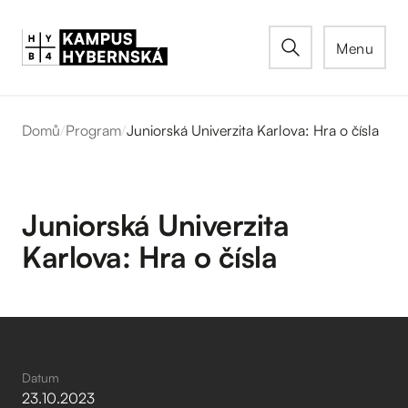
Menu
Domů
/
Program
/
Juniorská Univerzita Karlova: Hra o čísla
Juniorská Univerzita
Karlova: Hra o čísla
Datum
23
.
10
.
2023