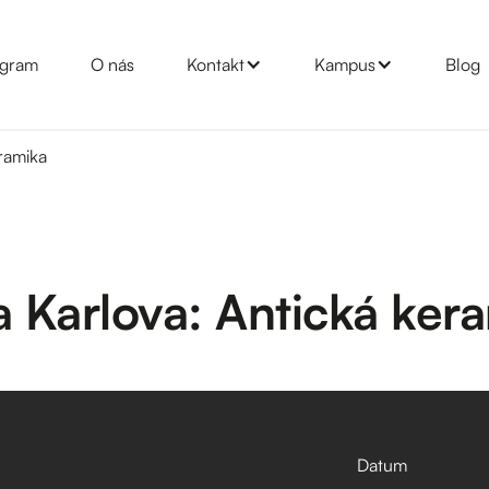
gram
O nás
Kontakt
Kampus
Blog
eramika
a Karlova: Antická ker
Datum