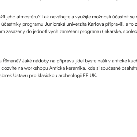
žít jeho atmosféru? Tak neváhejte a využijte možnosti účastnit se
o účastníky programu
Juniorská univerzita Karlova
připravili, a to 
m zasazeny do jednotlivých zaměření programu (lékařské, spole
 a Římané? Jaké nádoby na přípravu jídel byste našli v antické kuch
 se dozvíte na workshopu Antická keramika, kde si současně osahát
 sbírek Ústavu pro klasickou archeologii FF UK.