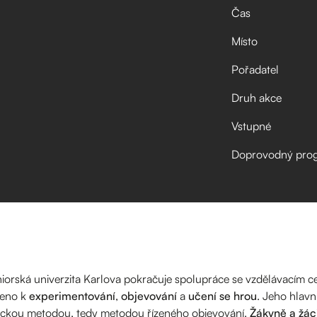
Čas
Místo
Pořadatel
Druh akce
Vstupné
Doprovodný pro
niorská univerzita Karlova pokračuje spolupráce se vzdělávacím 
čeno k
experimentování
,
objevování
a
učení se hrou
. Jeho hlavn
stickou metodou, tedy metodou řízeného objevování.
Žákyně a žác