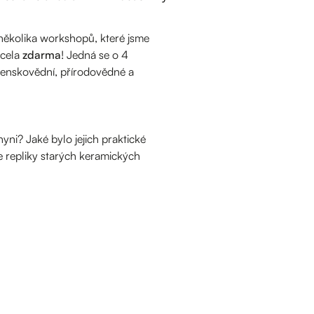
 několika workshopů, které jsme
zcela
zdarma
! Jedná se o 4
čenskovědní, přírodovědné a
yni? Jaké bylo jejich praktické
e repliky starých keramických