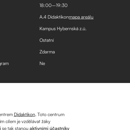
18:00
–⁠
19:30
A.4 Didaktikon
mapa areálu
Kampus Hybernská z.ú.
Ostatní
Zdarma
gram
Ne
centrem
Didaktikon
. Toto centrum
ím cílem je vzdělávat žáky
i
se tak stanou
aktivními účastníky