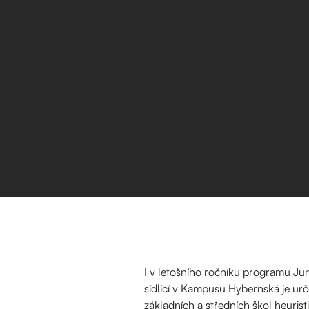
I v letošního ročníku programu Ju
sídlící v Kampusu Hybernská je ur
základních a středních škol heuri