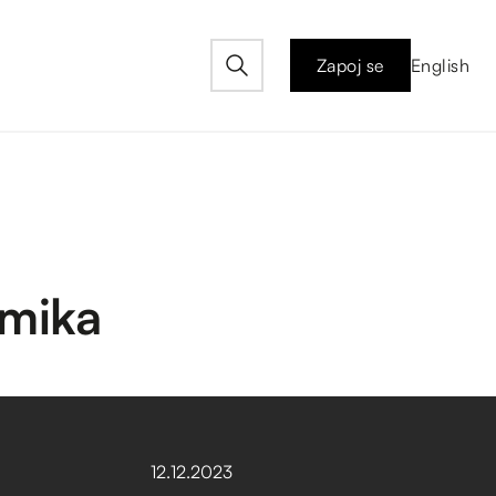
Zapoj se
English
amika
12
.
12
.
2023