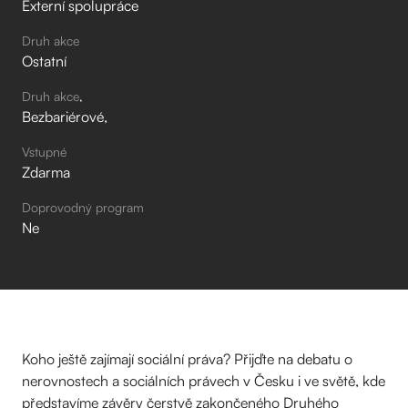
Externí spolupráce
Druh akce
Ostatní
Druh akce
Bezbariérové
Vstupné
Zdarma
Doprovodný program
Ne
Koho ještě zajímají sociální práva? Přijďte na debatu o
nerovnostech a sociálních právech v Česku i ve světě, kde
představíme závěry čerstvě zakončeného Druhého