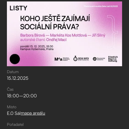
Datum
15
.
12
.
2025
Čas
18:00
–⁠
20:00
Místo
mapa areálu
E.0 Sál
Pořadatel