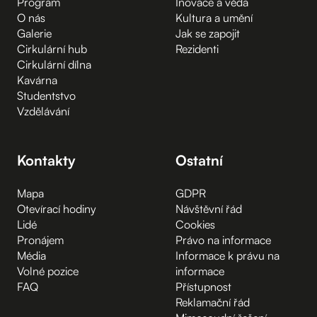
Program
Inovace a věda
O nás
Kultura a umění
Galerie
Jak se zapojit
Cirkulární hub
Rezidenti
Cirkulární dílna
Kavárna
Studentstvo
Vzdělávání
Kontakty
Ostatní
Mapa
GDPR
Otevírací hodiny
Návštěvní řád
Lidé
Cookies
Pronájem
Právo na informace
Média
Informace k právu na
Volné pozice
informace
FAQ
Přístupnost
Reklamační řád