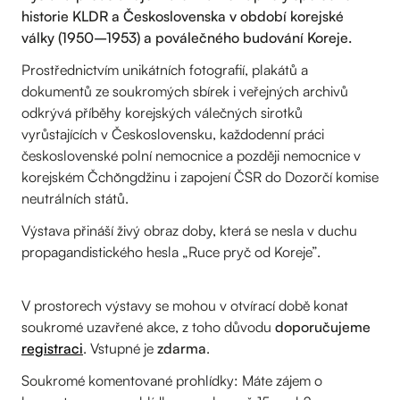
historie KLDR a Československa v období korejské
války (1950–1953) a poválečného budování Koreje.
Prostřednictvím unikátních fotografií, plakátů a
dokumentů ze soukromých sbírek i veřejných archivů
odkrývá příběhy korejských válečných sirotků
vyrůstajících v Československu, každodenní práci
československé polní nemocnice a později nemocnice v
korejském Čchŏngdžinu i zapojení ČSR do Dozorčí komise
neutrálních států.
Výstava přináší živý obraz doby, která se nesla v duchu
propagandistického hesla „Ruce pryč od Koreje”.
V prostorech výstavy se mohou v otvírací době konat
soukromé uzavřené akce, z toho důvodu
doporučujeme
registraci
. Vstupné je
zdarma
.
Soukromé komentované prohlídky: Máte zájem o