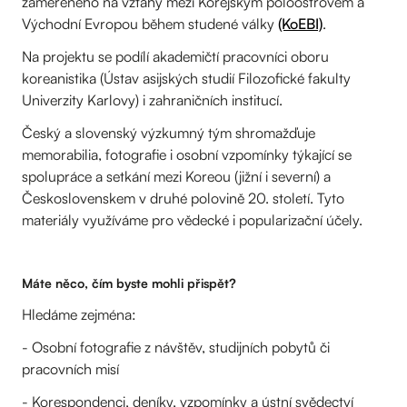
zaměřeného na vztahy mezi Korejským poloostrovem a
Východní Evropou během studené války
(KoEBI)
.
Na projektu se podílí akademičtí pracovníci oboru
koreanistika (Ústav asijských studií Filozofické fakulty
Univerzity Karlovy) i zahraničních institucí.
Český a slovenský výzkumný tým shromažďuje
memorabilia, fotografie i osobní vzpomínky týkající se
spolupráce a setkání mezi Koreou (jižní i severní) a
Československem v druhé polovině 20. století. Tyto
materiály využíváme pro vědecké i popularizační účely.
Máte něco, čím byste mohli přispět?
Hledáme zejména:
- Osobní fotografie z návštěv, studijních pobytů či
pracovních misí
- Korespondenci, deníky, vzpomínky a ústní svědectví