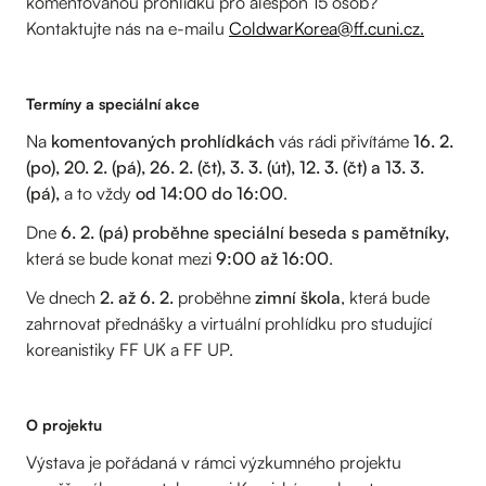
komentovanou prohlídku pro alespoň 15 osob?
Kontaktujte nás na e-mailu
ColdwarKorea@ff.cuni.cz.
Termíny a speciální akce
Na
komentovaných prohlídkách
vás rádi přivítáme
16. 2.
(po), 20. 2. (pá), 26. 2. (čt), 3. 3. (út)
, 12. 3. (čt) a 13. 3.
(pá),
a to vždy
od 14:00 do 16:00
.
Dne
6. 2. (pá) proběhne speciální beseda s pamětníky,
která se bude konat mezi
9:00 až 16:00
.
Ve dnech
2. až 6. 2.
proběhne
zimní škola
, která bude
zahrnovat přednášky a virtuální prohlídku pro studující
koreanistiky FF UK a FF UP.
O projektu
Výstava je pořádaná v rámci výzkumného projektu