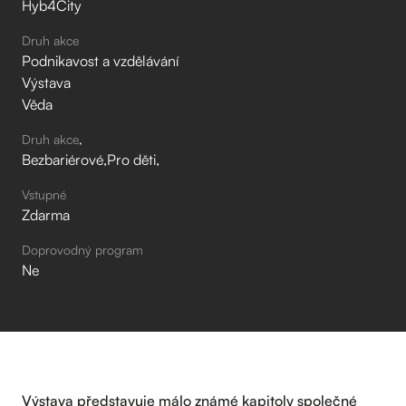
Hyb4City
Druh akce
Podnikavost a vzdělávání
Výstava
Věda
Druh akce
Bezbariérové
Pro děti
Vstupné
Zdarma
Doprovodný program
Ne
Výstava představuje málo známé kapitoly společné