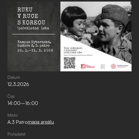
Datum
12
.
3
.
2026
Čas
14:00
–⁠
16:00
Místo
mapa areálu
A.3 Patro
Pořadatel