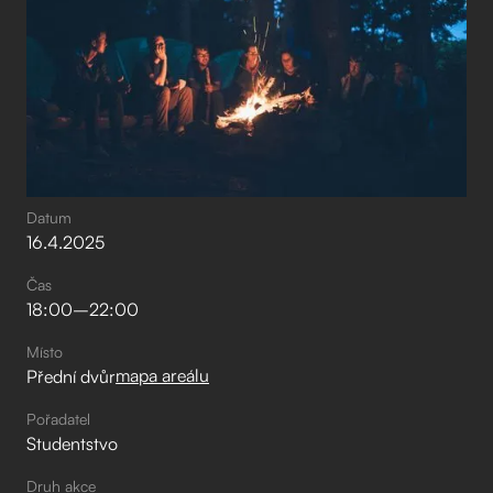
Datum
16
.
4
.
2025
Čas
18:00
–⁠
22:00
Místo
mapa areálu
Přední dvůr
Pořadatel
Studentstvo
Druh akce