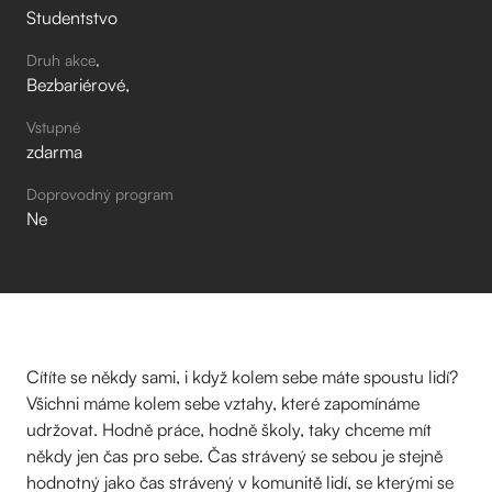
Studentstvo
Druh akce
Bezbariérové
Vstupné
zdarma
Doprovodný program
Ne
Cítíte se někdy sami, i když kolem sebe máte spoustu lidí?
Všichni máme kolem sebe vztahy, které zapomínáme
udržovat. Hodně práce, hodně školy, taky chceme mít
někdy jen čas pro sebe. Čas strávený se sebou je stejně
hodnotný jako čas strávený v komunitě lidí, se kterými se