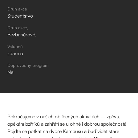
Druh akce
Studentstvo
Druh akce
Bezbariérové
Vstupné
zdarma
Doprovodný program
Ne
Pokračujeme v našich oblíbených aktivitách – zpěvu,
opékání bzřtíků a zahřátí se u ohně i dobrou společností!
Pojďte se potkat na dvoře Kampusu a buď vidět staré