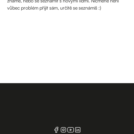
známé, nebo se seznámit s novými lidmi. Nicméně není
vůbec problém přijít sám, určitě se seznámíš :)