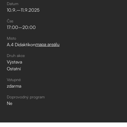
Datum
10
.
9
.
–⁠
11
.
9
.
2025
Čas
17:00
–⁠
20:00
Místo
mapa areálu
A.4 Didaktikon
Druh akce
Výstava
Ostatní
Vstupné
zdarma
Doprovodný program
Ne