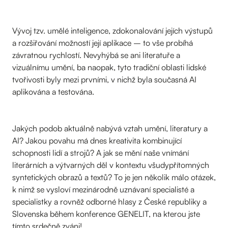
Vývoj tzv. umělé inteligence, zdokonalování jejích výstupů
a rozšiřování možností její aplikace – to vše probíhá
závratnou rychlostí. Nevyhýbá se ani literatuře a
vizuálnímu umění, ba naopak, tyto tradiční oblasti lidské
tvořivosti byly mezi prvními, v nichž byla současná AI
aplikována a testována.
Jakých podob aktuálně nabývá vztah umění, literatury a
AI? Jakou povahu má dnes kreativita kombinující
schopnosti lidí a strojů? A jak se mění naše vnímání
literárních a výtvarných děl v kontextu všudypřítomných
syntetických obrazů a textů? To je jen několik málo otázek,
k nimž se vysloví mezinárodně uznávaní specialisté a
specialistky a rovněž odborné hlasy z České republiky a
Slovenska během konference GENELIT, na kterou jste
tímto srdečně zváni!