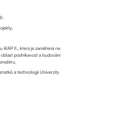
🌞.
ojekty.
 iKAP II., která je zaměřená na
i oblast podnikavost a budování
renažéru.
atků a technologií Univerzity