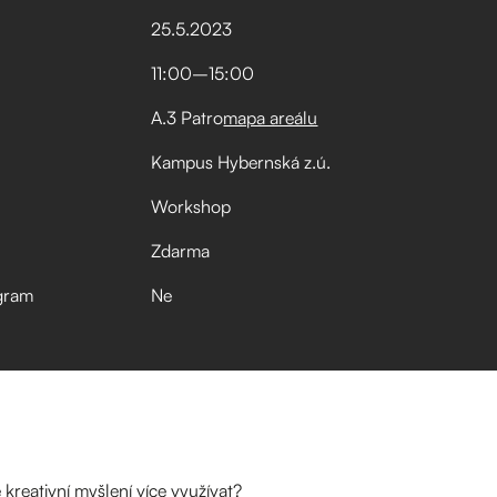
25
.
5
.
2023
11:00
–⁠
15:00
A.3 Patro
mapa areálu
Kampus Hybernská z.ú.
Workshop
Zdarma
gram
Ne
 kreativní myšlení více využívat?