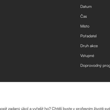
Datum
Čas
Místo
Pořadatel
Druh akce
Vstupné
Doprovodný pro
hopit zadaný úkol a vyřešit ho? Chtěli byste v profesním životě své