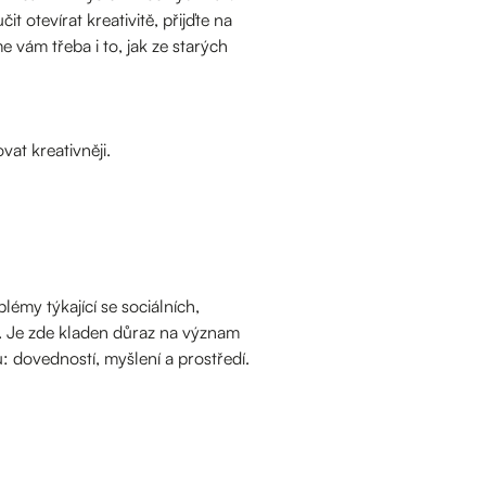
t otevírat kreativitě, přijďte na
vám třeba i to, jak ze starých
vat kreativněji.
émy týkající se sociálních,
ty. Je zde kladen důraz na význam
 dovedností, myšlení a prostředí.