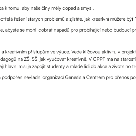
ba k tomu, aby naše činy měly dopad a smysl.
třelá řešení starých problémů a zjistíte, jak kreativní můžete být 
je, abyste se mohli dobrat nápadů pro probíhající nebo budoucí pr
 kreativním přístupům ve výuce. Vede klíčovou aktivitu v projektu
pedagogů na ZŠ, SŠ, jak vyučovat kreativně. V CPPT má na starost
hlavní misí je zapojit studenty a mladé lidi do akce a životního t
podpořen nevládní organizací Genesis a Centrem pro přenos pozn