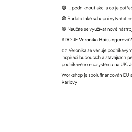
🟣 … podniknout akci a co je potře
🟣 Budete také schopni vytvářet neo
🟣 Naučíte se využívat nové nástro
KDO JE Veronika Haissingerová?
👉 Veronika se věnuje podnikavým a
inspiraci budoucích a stávajících 
podnikavého ecosystému na UK. Její 
Workshop je spolufinancován EU a 
Karlovy