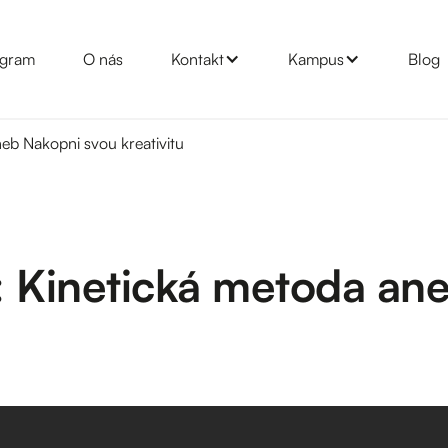
gram
O nás
Kontakt
Kampus
Blog
eb Nakopni svou kreativitu
: Kinetická metoda an