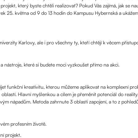
jekt, který byste chtěli realizovat? Pokud Vás zajímá, jak se nauči
ek 25. května od 9 do 13 hodin do Kampusu Hybernská a ukážeme 
erzity Karlovy, ale i pro všechny ty, kteří chtějí k věcem přistupo
i a nástroje, které si budete moci vyzkoušet přímo na akci.
jet funkční kreativitu, kterou můžeme aplikovat na komplexní probl
 oblastí. Hlavní myšlenkou a cílem je přeměnit potenciál do reali
vým nápadům. Metoda zahrnute 3 oblasti zapojení, a to z pohledů:
svém profesním životě.
ní projekt.