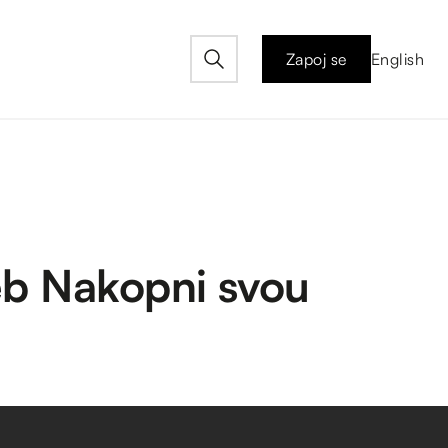
Zapoj se
English
eb Nakopni svou