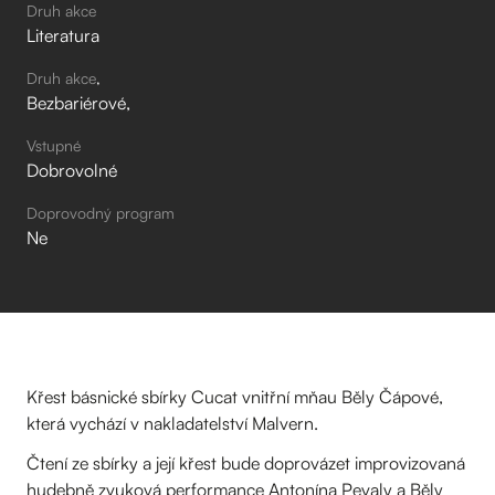
Druh akce
Literatura
Druh akce
Bezbariérové
Vstupné
Dobrovolné
Doprovodný program
Ne
Křest básnické sbírky Cucat vnitřní mňau Běly Čápové,
která vychází v nakladatelství Malvern.
Čtení ze sbírky a její křest bude doprovázet improvizovaná
hudebně zvuková performance Antonína Pevaly a Běly