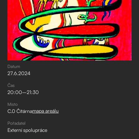
Datum
27
.
6
.
2024
Čas
20:00
–⁠
21:30
Místo
mapa areálu
C.0 Čítárna
Pořadatel
Externí spolupráce