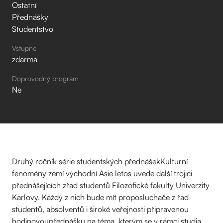
Ostatní
Přednášky
Studentstvo
Vstupné
zdarma
Doprovodný program
Ne
Druhý ročník série studentských přednášekKulturní
fenomény zemí východní Asie letos uvede další trojici
přednášejících zřad studentů Filozofické fakulty Univerzity
Karlovy. Každý z nich bude mít proposluchače z řad
studentů, absolventů i široké veřejnosti připravenou
hodinovoupřednášku na téma, kterým se v rámci studia