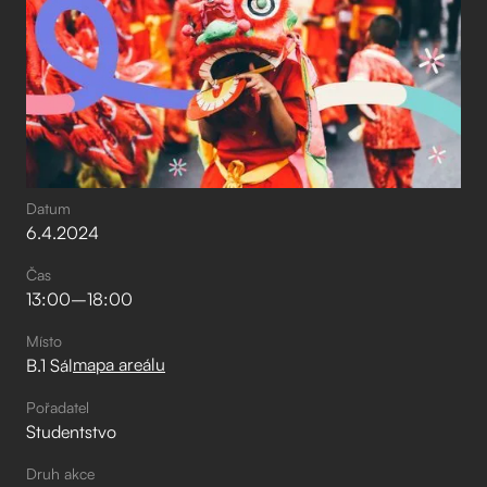
Datum
6
.
4
.
2024
Čas
13:00
–⁠
18:00
Místo
mapa areálu
B.1 Sál
Pořadatel
Studentstvo
Druh akce