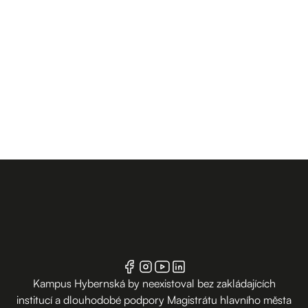
Kampus Hybernská by neexistoval bez zakládajících
institucí a dlouhodobé podpory Magistrátu hlavního města