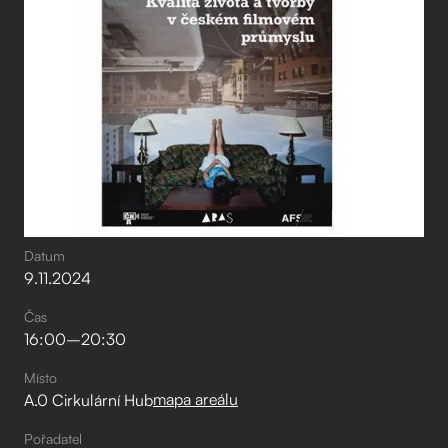
Datum
9
.
11
.
2024
Čas
16:00
–⁠
20:30
Místo
mapa areálu
A.0 Cirkulární Hub
Pořadatel