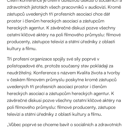
Cílem konference je otevřít důležitou diskusi o sociálních a
zdravotních jistotách všech pracovníků v audiovizi. Kromě
zástupců uvedených tří profesních asociací chce dát
prostor i členům hereckých asociací a zástupcům
hereckých agentur. K závěrečné diskuzi pozve všechny
ostatní klíčové aktéry na poli filmového průmyslu: filmové
producenty, zástupce televizí a státní úředníky z oblasti
kultury a filmu.
Tři profesní organizace spojily své síly poprvé v
polistopadové éře, protože současný stav pokládají za
neudržitelný. Konference s názvem Kvalita života a tvorby
v českém filmovém průmyslu poskytne kromě zástupců
uvedených tří profesních asociací prostor i členům
hereckých asociací a zástupcům hereckých agentur. K
závěrečné diskusi pozve všechny ostatní klíčové aktéry na
poli filmového průmyslu: filmové producenty, zástupce
televizí a státní úředníky z oblasti kultury a filmu.
„Vůbec poprvé se chceme bavit o sociálních a zdravotních