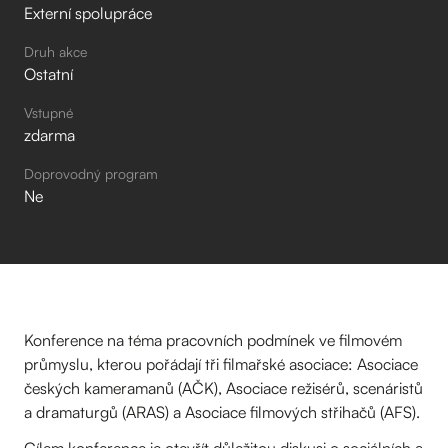
Externí spolupráce
Druh akce
Ostatní
Vstupné
zdarma
Doprovodný program
Ne
Konference na téma pracovních podmínek ve filmovém
průmyslu, kterou pořádají tři filmařské asociace: Asociace
českých kameramanů (AČK), Asociace režisérů, scenáristů
a dramaturgů (ARAS) a Asociace filmových střihačů (AFS).