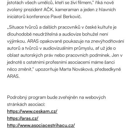
jistotách všech umělců, kteří se živí filmem,“ říká nově
zvolený prezident AČK, kameraman a jeden z hlavních
iniciátorů konference Pavel Berkovič.
„Situace tvůrců a dalších pracovníků v české kultuře je
dlouhodobě neudržitelná a audiovize bohužel není
výjimkou. ARAS opakovaně poukazuje na znevýhodňování
autorů a tvůrců v audiovizuálním průmyslu, ať už jde o
oblast autorských práv nebo pracovních podmínek. Jen v
jednotě s ostatními profesními asociacemi máme šanci
něco změnit,“ upozorňuje Marta Nováková, předsedkyně
ARAS.
Podrobný program bude zveřejněn na webových
stránkách asociací:
https://www.ceskam.cz/
https://aras.cz/
http://www.asociacestrihacu.cz/