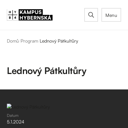
Menu
Domů
/
Program
/
Lednový Pátkultůry
Lednový Pátkultůry
Datum
5
.
1
.
2024