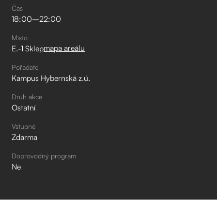
Čas
18:00
–⁠
22:00
Místo
mapa areálu
E.-1 Sklep
Pořadatel
Kampus Hybernská z.ú.
Druh akce
Ostatní
Vstupné
Zdarma
Doprovodný program
Ne