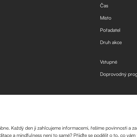
Čas
Místo
Pořadatel
Druh akce
Vstupné
Doprovodný pro
lábne. Každý den ji zahlcujeme informacemi, řešíme povinnosti a za
itace a mindfulness není to samé? Přijďte se podělit o to, co vám f