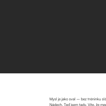
Mysl je jako sval – bez tréninku s
Nádech. Teď jsem tady. Víte, že med