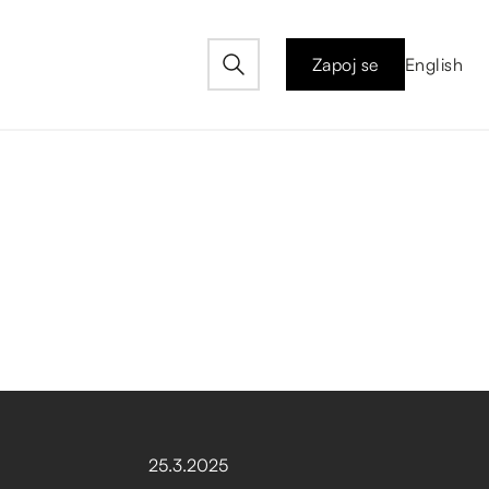
Zapoj se
English
25
.
3
.
2025