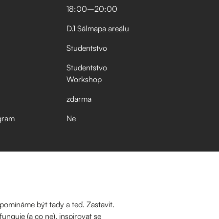
18:00
–⁠
20:00
D.1 Sál
mapa areálu
Studentstvo
Studentstvo
Workshop
zdarma
gram
Ne
pomínáme být tady a teď. Zastavit.
unguje (a co ne), inspirovat se