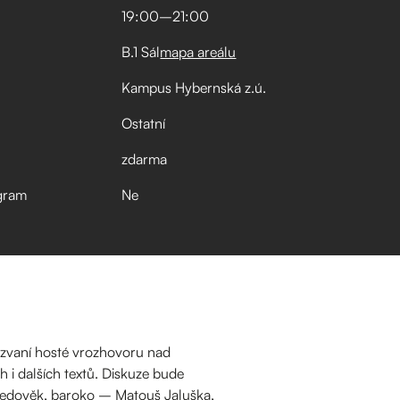
19:00
–⁠
21:00
B.1 Sál
mapa areálu
Kampus Hybernská z.ú.
Ostatní
zdarma
gram
Ne
pozvaní hosté vrozhovoru nad
 i dalších textů. Diskuze bude
Středověk, baroko – Matouš Jaluška,