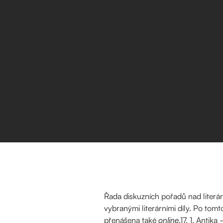
Řada diskuzních pořadů nad literár
vybranými literárními díly. Po tom
přenášena také
online
.17. 1. Antik