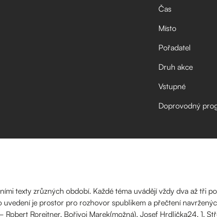
Čas
Místo
Pořadatel
Druh akce
Vstupné
Doprovodný pro
ními texty zrůzných období. Každé téma uvádějí vždy dva až tři 
to uvedení je prostor pro rozhovor spublikem a přečtení navržených
a – Robert Roreitner, Bořivoj Marek(možná), Josef Hrdlička24. 1. 