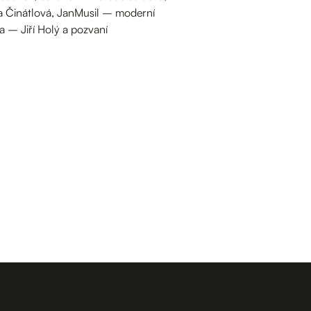
a Činátlová, JanMusil – moderní
a – Jiří Holý a pozvaní