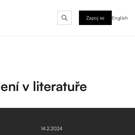
Zapoj se
English
ní v literatuře
14
.
2
.
2024