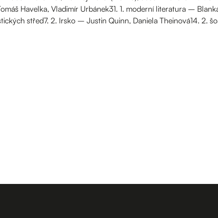
máš Havelka, Vladimír Urbánek31. 1. moderní literatura – Blank
stických střed7. 2. Irsko – Justin Quinn, Daniela Theinová14. 2. šo