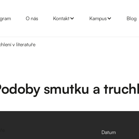
gram
O nás
Kontakt
Kampus
Blog
lení v literatuře
odoby smutku a truchle
Datum