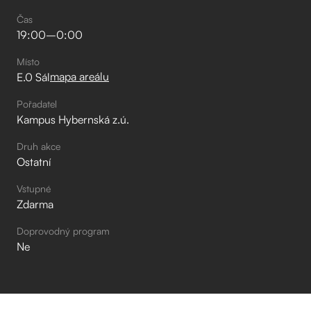
Čas
19:00
–⁠
0:00
Místo
mapa areálu
E.0 Sál
Pořadatel
Kampus Hybernská z.ú.
Druh akce
Ostatní
Vstupné
Zdarma
Doprovodný program
Ne