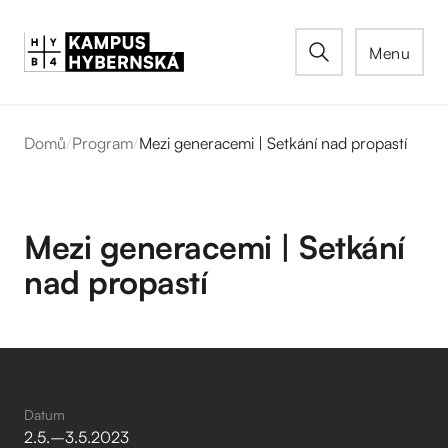
Menu
Domů
/
Program
/
Mezi generacemi | Setkání nad propastí
Mezi generacemi | Setkání
nad propastí
Datum
2
.
5
.
–⁠
3
.
5
.
2023