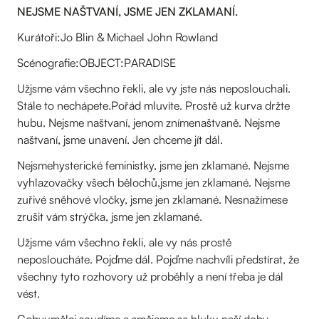
NEJSME NAŠTVANÍ, JSME JEN ZKLAMANÍ.
Kurátoři:Jo Blin & Michael John Rowland
Scénografie:OBJECT:PARADISE
Užjsme vám všechno řekli, ale vy jste nás neposlouchali.
Stále to nechápete.Pořád mluvíte. Prostě už kurva držte
hubu. Nejsme naštvaní, jenom znímenaštvaně. Nejsme
naštvaní, jsme unavení. Jen chceme jít dál.
Nejsmehysterické feministky, jsme jen zklamané. Nejsme
vyhlazovačky všech bělochů,jsme jen zklamané. Nejsme
zuřivé sněhové vločky, jsme jen zklamané. Nesnažímese
zrušit vám strýčka, jsme jen zklamané.
Užjsme vám všechno řekli, ale vy nás prostě
neposloucháte. Pojďme dál. Pojďme nachvíli předstírat, že
všechny tyto rozhovory už proběhly a není třeba je dál
vést.