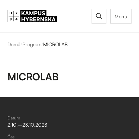
Menu
Domů
/
Program
/
MICROLAB
MICROLAB
Datum
2
.
10
.
–⁠
23
.
10
.
2023
Čas