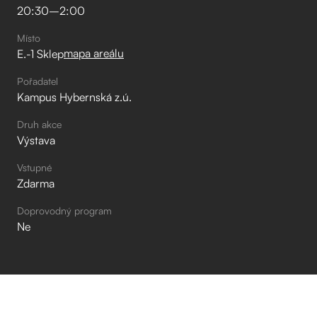
20:30
–⁠
2:00
Místo
mapa areálu
E.-1 Sklep
Pořadatel
Kampus Hybernská z.ú.
Druh akce
Výstava
Vstupné
Zdarma
Doprovodný program
Ne