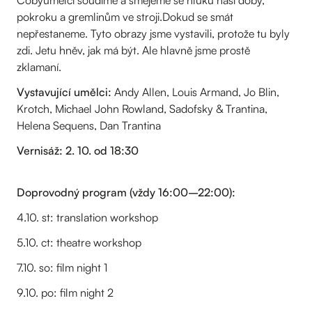
Cobyumělci soudíme a smějeme se hluku naší doby,
pokroku a gremlinům ve stroji.Dokud se smát
nepřestaneme. Tyto obrazy jsme vystavili, protože tu byly
zdi. Jetu hněv, jak má být. Ale hlavně jsme prostě
zklamaní.
Vystavující umělci:
Andy Allen, Louis Armand, Jo Blin,
Krotch, Michael John Rowland, Sadofsky & Trantina,
Helena Sequens, Dan Trantina
Vernisáž: 2. 10. od 18:30
Doprovodný program (vždy 16:00–22:00):
4.10. st: translation workshop
5.10. ct: theatre workshop
7.10. so: film night 1
9.10. po: film night 2