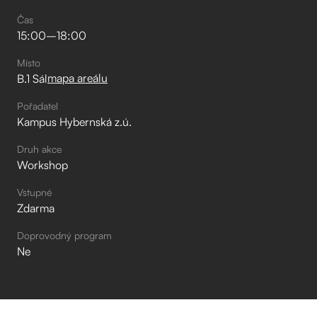
Čas
15:00
–⁠
18:00
Místo
mapa areálu
B.1 Sál
Pořadatel
Kampus Hybernská z.ú.
Druh akce
Workshop
Vstupné
Zdarma
Doprovodný program
Ne