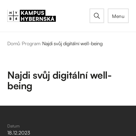
Menu
Domů
/
Program
/
Najdi svůj digitální well-being
Najdi svůj digitální well-
being
Datum
18
.
12
.
2023