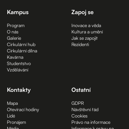
Kampus
Zapoj se
Program
Inovace a věda
O nás
Kultura a umění
Galerie
Jak se zapojit
Cirkulární hub
Rezidenti
Cirkulární dílna
Kavárna
Studentstvo
Vzdělávání
Kontakty
Ostatní
Mapa
GDPR
Otevírací hodiny
Návštěvní řád
Lidé
Cookies
Pronájem
Právo na informace
Média
Informace k právu na