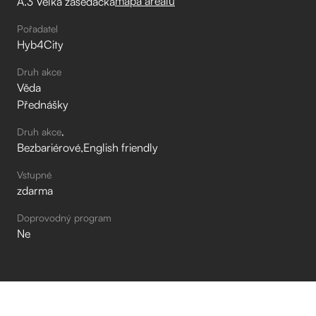
mapa areálu
A.3 Velká zasedačka
Pořadatel
Hyb4City
Druh akce
Věda
Přednášky
Druh akce
Bezbariérové
English friendly
Vstupné
zdarma
Doprovodný program
Ne