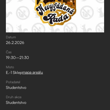
Datum
26
.
2
.
2026
Čas
19:30
–⁠
21:30
Místo
mapa areálu
E.-1 Sklep
Pořadatel
Studentstvo
Druh akce
Studentstvo