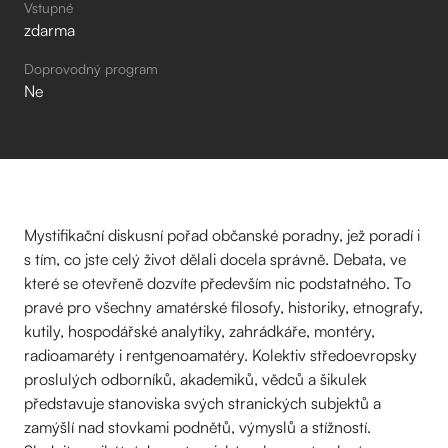
Vstupné
zdarma
Doprovodný program
Ne
Mystifikační diskusní pořad občanské poradny, jež poradí i
s tím, co jste celý život dělali docela správně. Debata, ve
které se otevřeně dozvíte především nic podstatného. To
pravé pro všechny amatérské filosofy, historiky, etnografy,
kutily, hospodářské analytiky, zahrádkáře, montéry,
radioamaréty i rentgenoamatéry. Kolektiv středoevropsky
proslulých odborníků, akademiků, vědců a šikulek
představuje stanoviska svých stranických subjektů a
zamýšlí nad stovkami podnětů, výmyslů a stížností.