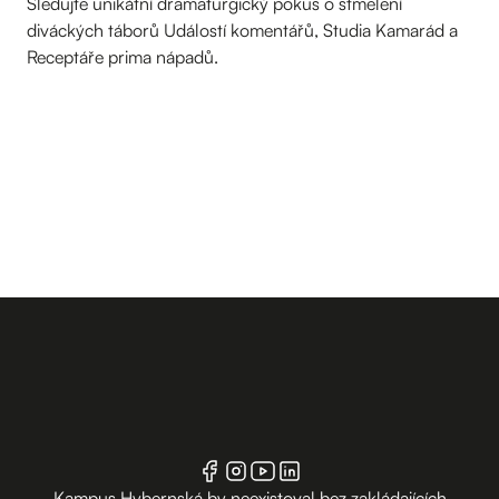
Sledujte unikátní dramaturgický pokus o stmelení
diváckých táborů Událostí komentářů, Studia Kamarád a
Receptáře prima nápadů.
Kampus Hybernská by neexistoval bez zakládajících