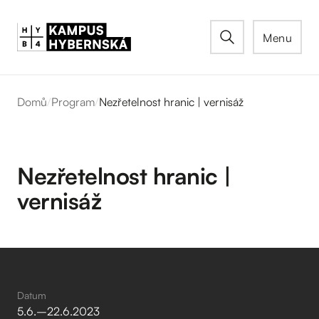
Menu
Domů
/
Program
/
Nezřetelnost hranic | vernisáž
Nezřetelnost hranic |
vernisáž
Datum
5
.
6
.
–⁠
22
.
6
.
2023