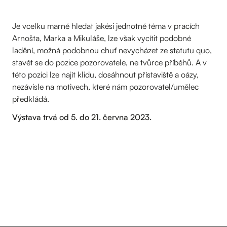
Je vcelku marné hledat jakési jednotné téma v pracích
Arnošta, Marka a Mikuláše, lze však vycítit podobné
ladění, možná podobnou chuť nevycházet ze statutu quo,
stavět se do pozice pozorovatele, ne tvůrce příběhů. A v
této pozici lze najít klidu, dosáhnout přístaviště a oázy,
nezávisle na motivech, které nám pozorovatel/umělec
předkládá.
Výstava trvá od 5. do 21. června 2023.