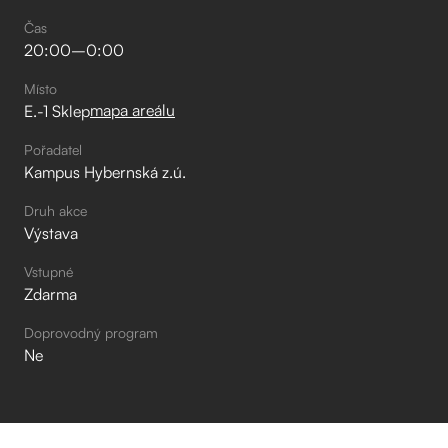
Čas
20:00
–⁠
0:00
Místo
mapa areálu
E.-1 Sklep
Pořadatel
Kampus Hybernská z.ú.
Druh akce
Výstava
Vstupné
Zdarma
Doprovodný program
Ne