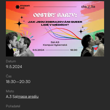
Datum
9
.
5
.
2024
Čas
18:30
–⁠
20:30
Místo
mapa areálu
A.3 Sál
Pořadatel