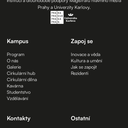
institucí a dlouhodobé podpory Magistrátu hlavního města
Prahy a Univerzity Karlovy.
Kampus
Zapoj se
Program
Inovace a věda
O nás
Kultura a umění
Galerie
Jak se zapojit
Cirkulární hub
Rezidenti
Cirkulární dílna
Kavárna
Studentstvo
Vzdělávání
Kontakty
Ostatní