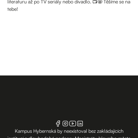
literaturu až po TV seriály nebo divadlo. 📺🤩 Těšíme se na
tebe!
Kampus Hybernská by neexistoval bez zakládajících