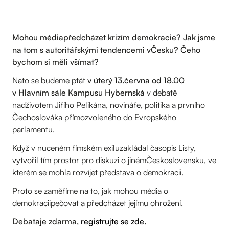
Mohou médiapředcházet krizím demokracie? Jak jsme
na tom s autoritářskými tendencemi vČesku? Čeho
bychom si měli všímat?
Nato se budeme ptát
v úterý 13.června od 18.00
v Hlavním sále Kampusu Hybernská
v debatě
nadživotem Jiřího Pelikána, novináře, politika a prvního
Čechoslováka přímozvoleného do Evropského
parlamentu.
Když v nuceném římském exiluzakládal časopis Listy,
vytvořil tím prostor pro diskuzi o jinémČeskoslovensku, ve
kterém se mohla rozvíjet představa o demokracii.
Proto se zaměříme na to, jak mohou média o
demokraciipečovat a předcházet jejímu ohrožení.
Debataje zdarma,
registrujte se zde
.