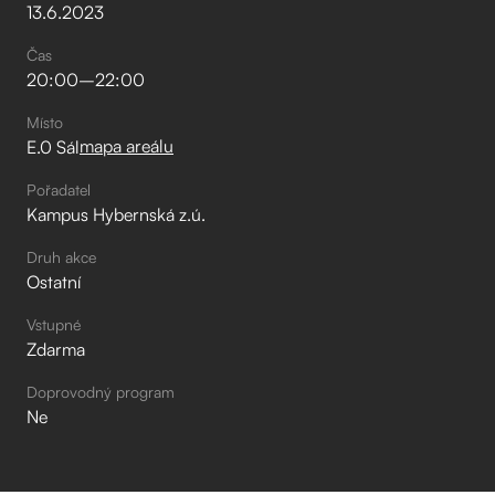
13
.
6
.
2023
Čas
20:00
–⁠
22:00
Místo
mapa areálu
E.0 Sál
Pořadatel
Kampus Hybernská z.ú.
Druh akce
Ostatní
Vstupné
Zdarma
Doprovodný program
Ne