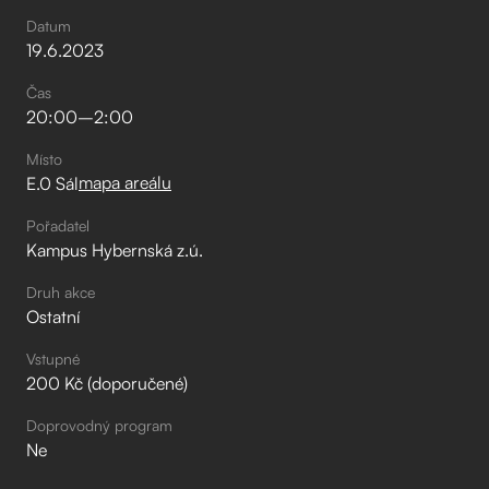
Datum
19
.
6
.
2023
Čas
20:00
–⁠
2:00
Místo
mapa areálu
E.0 Sál
Pořadatel
Kampus Hybernská z.ú.
Druh akce
Ostatní
Vstupné
200 Kč (doporučené)
Doprovodný program
Ne